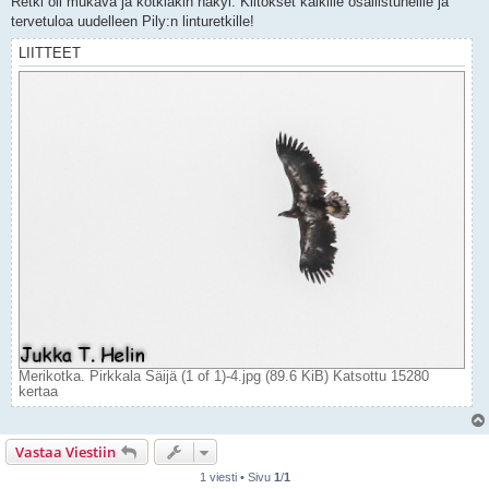
Retki oli mukava ja kotkiakin näkyi. Kiitokset kaikille osallistuneille ja
tervetuloa uudelleen Pily:n linturetkille!
LIITTEET
Merikotka. Pirkkala Säijä (1 of 1)-4.jpg (89.6 KiB) Katsottu 15280
kertaa
Vastaa Viestiin
1 viesti • Sivu
1
/
1