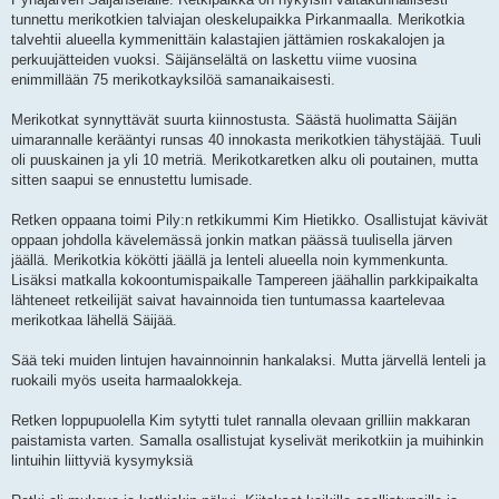
tunnettu merikotkien talviajan oleskelupaikka Pirkanmaalla. Merikotkia
talvehtii alueella kymmenittäin kalastajien jättämien roskakalojen ja
perkuujätteiden vuoksi. Säijänselältä on laskettu viime vuosina
enimmillään 75 merikotkayksilöä samanaikaisesti.
Merikotkat synnyttävät suurta kiinnostusta. Säästä huolimatta Säijän
uimarannalle kerääntyi runsas 40 innokasta merikotkien tähystäjää. Tuuli
oli puuskainen ja yli 10 metriä. Merikotkaretken alku oli poutainen, mutta
sitten saapui se ennustettu lumisade.
Retken oppaana toimi Pily:n retkikummi Kim Hietikko. Osallistujat kävivät
oppaan johdolla kävelemässä jonkin matkan päässä tuulisella järven
jäällä. Merikotkia kökötti jäällä ja lenteli alueella noin kymmenkunta.
Lisäksi matkalla kokoontumispaikalle Tampereen jäähallin parkkipaikalta
lähteneet retkeilijät saivat havainnoida tien tuntumassa kaartelevaa
merikotkaa lähellä Säijää.
Sää teki muiden lintujen havainnoinnin hankalaksi. Mutta järvellä lenteli ja
ruokaili myös useita harmaalokkeja.
Retken loppupuolella Kim sytytti tulet rannalla olevaan grilliin makkaran
paistamista varten. Samalla osallistujat kyselivät merikotkiin ja muihinkin
lintuihin liittyviä kysymyksiä