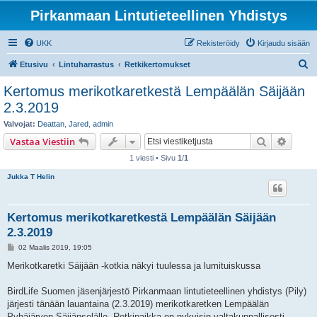
Pirkanmaan Lintutieteellinen Yhdistys
UKK
Rekisteröidy
Kirjaudu sisään
E
Etusivu
Lintuharrastus
Retkikertomukset
t
Kertomus merikotkaretkestä Lempäälän Säijään
s
2.3.2019
i
Valvojat:
Deattan
,
Jared
,
admin
Etsi
Tarken
Vastaa Viestiin
1 viesti • Sivu
1
/
1
Jukka T Helin
Kertomus merikotkaretkestä Lempäälän Säijään
2.3.2019
V
02 Maalis 2019, 19:05
i
e
Merikotkaretki Säijään -kotkia näkyi tuulessa ja lumituiskussa
s
t
i
BirdLife Suomen jäsenjärjestö Pirkanmaan lintutieteellinen yhdistys (Pily)
järjesti tänään lauantaina (2.3.2019) merikotkaretken Lempäälän
Pyhäjärven Säijänselälle. Retkipaikka on nykyisin valtakunnallisesti