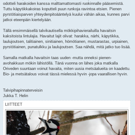
odotteli harakoiden kanssa malttamattomasti ruokinnalle pääsemistä.
Tuttu käpytikkakoiras koputteli puun runkoja ravintoa etsien. Pienen
pyrstötiaisparven yhteydenpitoääntelyä kuului vähän aikaa, kunnes parvi
jatkoi eteenpäin kiertelyään.
Tällä ensimmäisellä talvikautisella mökkipihavierailuilla havaitsin
kaksitoista lintulajia. Havaitut lajit olivat: harakka, närhi, käpytikka,
laulujoutsen, talitiainen, sinitiainen, hömötianen, mustarastas, urpiainen,
pyrstötiainen, punatulkku ja laulujoutsen. Saa nähdä, mitä jatko tuo lisää.
Samalla matkalla havaitsin taas uuden -mutta onneksi pienen-
avohakkuun mökin lähistöllä. Tänä vuonna on lähes joka matkalla
Oriveden suuntaan voinut havaita, miten uusia metsäalueita on kaadettu.
Bio- ja metsätalous voivat tässä mielessä hyvin -jopa vaarallisen hyvin.
Talvipihapinnaterveisin
Jukka T. Helin
LIITTEET