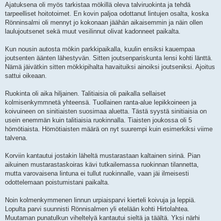
Ajatuksena oli myös tarkistaa mökillä oleva talviruokinta ja tehdä
tarpeelliset hoitotoimet. En kovin paljoa odottanut lintujen osalta, koska
Rönninsalmi oli mennyt jo kokonaan jäähän aikaisemmin ja näin ollen
laulujoutsenet sekä muut vesilinnut olivat kadonneet paikalta.
Kun nousin autosta mökin parkkipaikalla, kuulin ensiksi kauempaa
joutsenten äänten lähestyvän. Sitten joutsenpariskunta lensi kohti länttä.
Nämä jäivätkin sitten mökkipihalta havaituiksi ainoiksi joutseniksi. Ajoitus
sattui oikeaan.
Ruokinta oli aika hiljainen. Talitiaisia oli paikalla sellaiset
kolmisenkymmnetä yhteensä. Tuollainen ranta-alue lepikkoineen ja
koivuineen on sinitiaisten suosimaa aluetta. Tästä syystä sinitiaisia on
usein enemmän kuin talitiaisia ruokinnalla. Tiaisten joukossa oli 5
hömötiaista. Hömötiaisten määrä on nyt suurempi kuin esimerkiksi viime
talvena.
Korviin kantautui jostakin läheltä mustarastaan kaltainen sirinä. Pian
aikuinen mustarastaskoiras kävi tutkailemassa ruokinnan tilannetta,
mutta varovaisena lintuna ei tullut ruokinnalle, vaan jäi ilmeisesti
odottelemaan poistumistani paikalta.
Noin kolmenkymmenen linnun urpiaisparvi kierteli koivuja ja leppiä.
Lopulta parvi suunnisti Rönnisalmen yli etelään kohti Hirtolahtea.
Muutaman punatulkun viheltelyä kantautui sieltä ja täältä. Yksi närhi