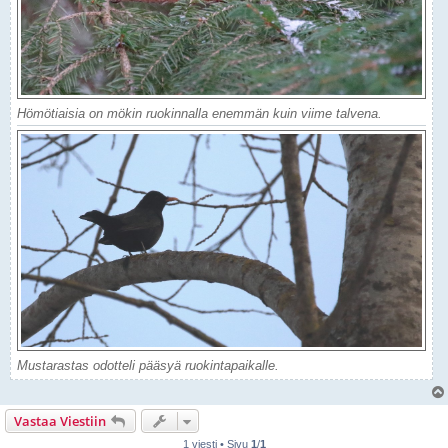
Hömötiaisia on mökin ruokinnalla enemmän kuin viime talvena.
Mustarastas odotteli pääsyä ruokintapaikalle.
Vastaa Viestiin
1 viesti • Sivu
1
/
1