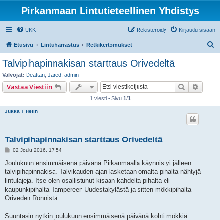
Pirkanmaan Lintutieteellinen Yhdistys
UKK
Rekisteröidy
Kirjaudu sisään
E
Etusivu
Lintuharrastus
Retkikertomukset
t
Talvipihapinnakisan starttaus Orivedeltä
s
Valvojat:
Deattan
,
Jared
,
admin
i
Etsi
Tarken
Vastaa Viestiin
1 viesti • Sivu
1
/
1
Jukka T Helin
Talvipihapinnakisan starttaus Orivedeltä
V
02 Joulu 2016, 17:54
i
e
Joulukuun ensimmäisenä päivänä Pirkanmaalla käynnistyi jälleen
s
talvipihapinnakisa. Talvikauden ajan lasketaan omalta pihalta nähtyjä
t
i
lintulajeja. Itse olen osallistunut kisaan kahdelta pihalta eli
kaupunkipihalta Tampereen Uudestakylästä ja sitten mökkipihalta
Oriveden Rönnistä.
Suuntasin nytkin joulukuun ensimmäisenä päivänä kohti mökkiä.