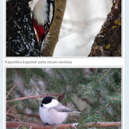
Käpytikka koputteli puita etsien ravintoa.