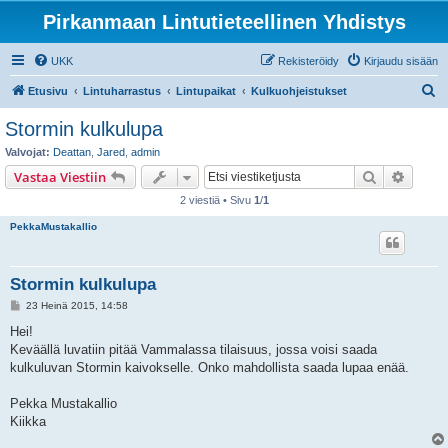
Pirkanmaan Lintutieteellinen Yhdistys
UKK
Rekisteröidy
Kirjaudu sisään
E
Etusivu
Lintuharrastus
Lintupaikat
Kulkuohjeistukset
t
Stormin kulkulupa
s
Valvojat:
Deattan
,
Jared
,
admin
i
Etsi
Tarken
Vastaa Viestiin
2 viestiä • Sivu
1
/
1
PekkaMustakallio
Stormin kulkulupa
V
23 Heinä 2015, 14:58
i
e
Hei!
s
Keväällä luvatiin pitää Vammalassa tilaisuus, jossa voisi saada
t
i
kulkuluvan Stormin kaivokselle. Onko mahdollista saada lupaa enää.
Pekka Mustakallio
Kiikka