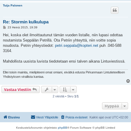
Tuija Palonen
Re: Stormin kulkulupa
V
23 Heinä 2015, 19:39
i
e
Hei, koska olet ilmoittautunut tämän vuoden listalle, niin lupasi odottaa
s
noutamista Seppälän Petrillä. Ota Petriin yhteyttä, niin voitte sopia
t
i
noudosta. Petrin yhteystiedot:
petri.seppala@kopteri.net
puh .040-588
3164.
Mahdollista uusista luvista tiedotetaan ensi talven aikana Lintuviestissä.
Ellei toisin mainita, mielipiteeni omat omiani, eivätkä edusta Pirkanmaan Lintutieteellisen
Yhdistyksen virallista kantaa.
Vastaa Viestiin
2 viestiä • Sivu
1
/
1
Hyppää
Etusivu
Viesti Ylläpidolle
Poista evästeet
Kaikki ajat ovat
UTC+02:00
Keskustelufoorumin ohjelmisto
phpBB
® Forum Software © phpBB Limited