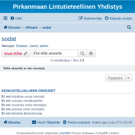
Pirkanmaan Lintutieteellinen Yhdistys
UKK
Rekisteröidy
Kirjaudu sisään
E
Etusivu
offtopic
sodat
t
sodat
s
Valvojat:
Deattan
,
Jared
,
admin
i
Etsi
Tarkennettu haku
Uusi Aihe
0 viestiketjua • Sivu
1
/
1
Tällä alueella ei ole viestejä.
Hyppää
KESKUSTELUALUEEN OIKEUDET
Et voi
kirjoittaa uusia viestejä
Et voi
vastata viestiketjuihin
Et voi
muokata omia viestejäsi
Et voi
poistaa omia viestejäsi
Et voi
lähettää liitetiedostoja
Etusivu
Viesti Ylläpidolle
Poista evästeet
Kaikki ajat ovat
UTC+02:00
Keskustelufoorumin ohjelmisto
phpBB
® Forum Software © phpBB Limited