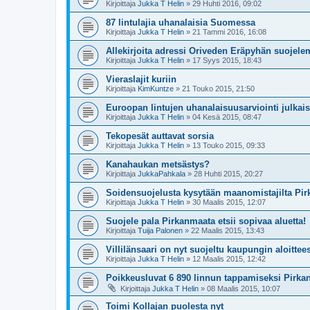
Kirjoittaja
Jukka T Helin
» 29 Huhti 2016, 09:02
87 lintulajia uhanalaisia Suomessa
Kirjoittaja
Jukka T Helin
» 21 Tammi 2016, 16:08
Allekirjoita adressi Oriveden Eräpyhän suojele
Kirjoittaja
Jukka T Helin
» 17 Syys 2015, 18:43
Vieraslajit kuriin
Kirjoittaja
KimKuntze
» 21 Touko 2015, 21:50
Euroopan lintujen uhanalaisuusarviointi julkais
Kirjoittaja
Jukka T Helin
» 04 Kesä 2015, 08:47
Tekopesät auttavat sorsia
Kirjoittaja
Jukka T Helin
» 13 Touko 2015, 09:33
Kanahaukan metsästys?
Kirjoittaja
JukkaPahkala
» 28 Huhti 2015, 20:27
Soidensuojelusta kysytään maanomistajilta Pir
Kirjoittaja
Jukka T Helin
» 30 Maalis 2015, 12:07
Suojele pala Pirkanmaata etsii sopivaa aluetta!
Kirjoittaja
Tuija Palonen
» 22 Maalis 2015, 13:43
Villilänsaari on nyt suojeltu kaupungin aloittee
Kirjoittaja
Jukka T Helin
» 12 Maalis 2015, 12:42
Poikkeusluvat 6 890 linnun tappamiseksi Pirkan
Kirjoittaja
Jukka T Helin
» 08 Maalis 2015, 10:07
Toimi Kollajan puolesta nyt