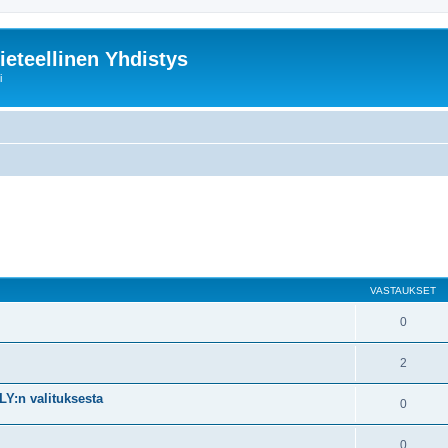
ieteellinen Yhdistys
i
nettu haku
VASTAUKSET
0
2
Y:n valituksesta
0
0