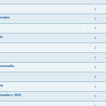
0
miseksi
0
4
tu
0
3
1
kanmaalla
0
0
sta
0
maalla v. 2015
0