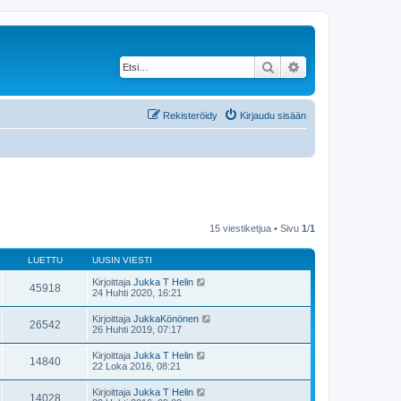
Etsi
Tarkennettu haku
Rekisteröidy
Kirjaudu sisään
15 viestiketjua • Sivu
1
/
1
LUETTU
UUSIN VIESTI
Kirjoittaja
Jukka T Helin
45918
24 Huhti 2020, 16:21
Kirjoittaja
JukkaKönönen
26542
26 Huhti 2019, 07:17
Kirjoittaja
Jukka T Helin
14840
22 Loka 2016, 08:21
Kirjoittaja
Jukka T Helin
14028