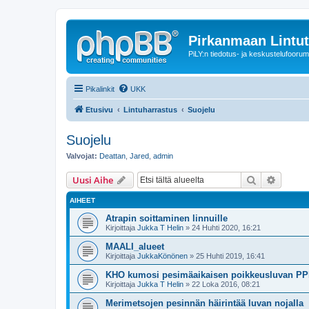
Pirkanmaan Lintut
PiLY:n tiedotus- ja keskustelufoorum
Pikalinkit
UKK
Etusivu
Lintuharrastus
Suojelu
Suojelu
Valvojat:
Deattan
,
Jared
,
admin
Etsi
Tarken
Uusi Aihe
AIHEET
Atrapin soittaminen linnuille
Kirjoittaja
Jukka T Helin
» 24 Huhti 2020, 16:21
MAALI_alueet
Kirjoittaja
JukkaKönönen
» 25 Huhti 2019, 16:41
KHO kumosi pesimäaikaisen poikkeusluvan PPL
Kirjoittaja
Jukka T Helin
» 22 Loka 2016, 08:21
Merimetsojen pesinnän häirintää luvan nojalla