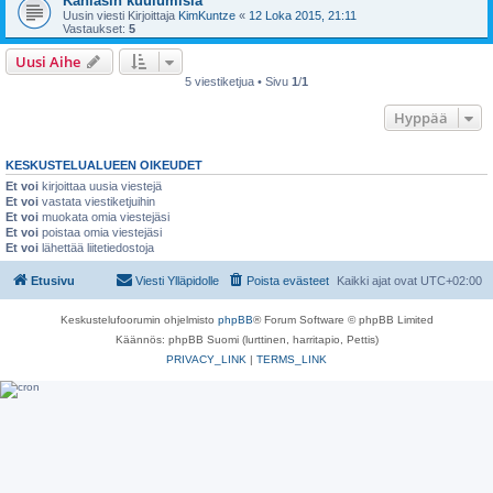
Kanlasin kuulumisia
Uusin viesti Kirjoittaja
KimKuntze
«
12 Loka 2015, 21:11
Vastaukset:
5
Uusi Aihe
5 viestiketjua • Sivu
1
/
1
Hyppää
KESKUSTELUALUEEN OIKEUDET
Et voi
kirjoittaa uusia viestejä
Et voi
vastata viestiketjuihin
Et voi
muokata omia viestejäsi
Et voi
poistaa omia viestejäsi
Et voi
lähettää liitetiedostoja
Etusivu
Viesti Ylläpidolle
Poista evästeet
Kaikki ajat ovat
UTC+02:00
Keskustelufoorumin ohjelmisto
phpBB
® Forum Software © phpBB Limited
Käännös: phpBB Suomi (lurttinen, harritapio, Pettis)
PRIVACY_LINK
|
TERMS_LINK