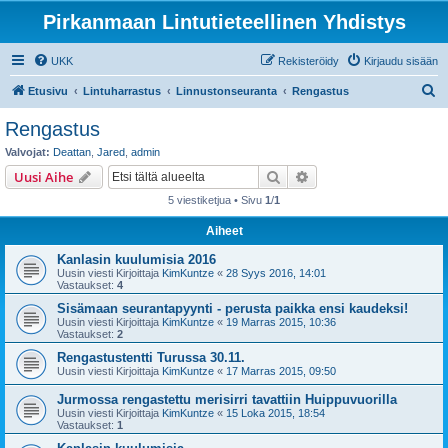
Pirkanmaan Lintutieteellinen Yhdistys
UKK
Rekisteröidy
Kirjaudu sisään
E
Etusivu
Lintuharrastus
Linnustonseuranta
Rengastus
t
Rengastus
s
Valvojat:
Deattan
,
Jared
,
admin
i
Etsi
Tarkennettu haku
Uusi Aihe
5 viestiketjua • Sivu
1
/
1
Aiheet
Kanlasin kuulumisia 2016
Uusin viesti Kirjoittaja
KimKuntze
«
28 Syys 2016, 14:01
Vastaukset:
4
Sisämaan seurantapyynti - perusta paikka ensi kaudeksi!
Uusin viesti Kirjoittaja
KimKuntze
«
19 Marras 2015, 10:36
Vastaukset:
2
Rengastustentti Turussa 30.11.
Uusin viesti Kirjoittaja
KimKuntze
«
17 Marras 2015, 09:50
Jurmossa rengastettu merisirri tavattiin Huippuvuorilla
Uusin viesti Kirjoittaja
KimKuntze
«
15 Loka 2015, 18:54
Vastaukset:
1