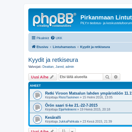
Pirkanmaan Lintut
PiLY:n tiedotus- ja keskustelufoorum
Pikalinkit
UKK
Etusivu
Lintuharrastus
Kyydit ja retkiseura
Kyydit ja retkiseura
Valvojat:
Deattan
,
Jared
,
admin
Etsi
Tarken
Uusi Aihe
AIHEET
Retki Viroon Matsalun lahden ympäristöön 11.1
Kirjoittaja
RistoTaskinen
» 15 Helmi 2016, 13:05
Örön saari ti-ke 21.-22-7-2015
Kirjoittaja
EijaHeliniemi
» 19 Heinä 2015, 20:18
Kesäralli
Kirjoittaja
JukkaPahkala
» 23 Kesä 2015, 21:39
Uusi Aihe