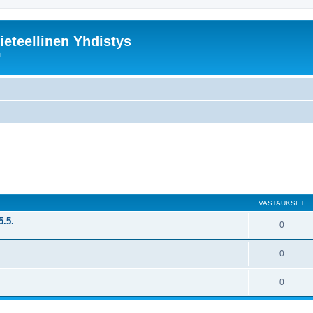
ieteellinen Yhdistys
i
nettu haku
VASTAUKSET
5.5.
0
0
0