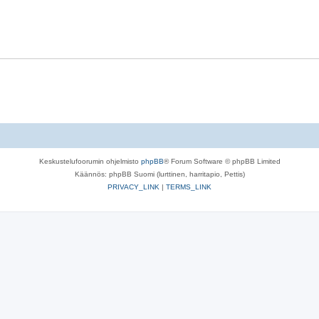
Keskustelufoorumin ohjelmisto
phpBB
® Forum Software © phpBB Limited
Käännös: phpBB Suomi (lurttinen, harritapio, Pettis)
PRIVACY_LINK
|
TERMS_LINK