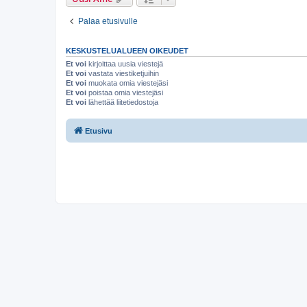
Palaa etusivulle
KESKUSTELUALUEEN OIKEUDET
Et voi
kirjoittaa uusia viestejä
Et voi
vastata viestiketjuihin
Et voi
muokata omia viestejäsi
Et voi
poistaa omia viestejäsi
Et voi
lähettää liitetiedostoja
Etusivu