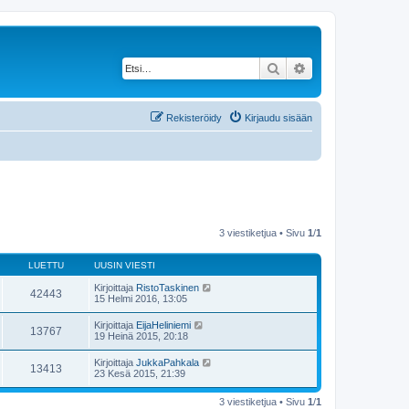
Etsi
Tarkennettu haku
Rekisteröidy
Kirjaudu sisään
3 viestiketjua • Sivu
1
/
1
LUETTU
UUSIN VIESTI
Kirjoittaja
RistoTaskinen
42443
15 Helmi 2016, 13:05
Kirjoittaja
EijaHeliniemi
13767
19 Heinä 2015, 20:18
Kirjoittaja
JukkaPahkala
13413
23 Kesä 2015, 21:39
3 viestiketjua • Sivu
1
/
1