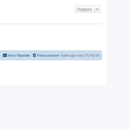
Hyppää
Viesti Ylläpidolle
Poista evästeet
Kaikki ajat ovat
UTC+02:00