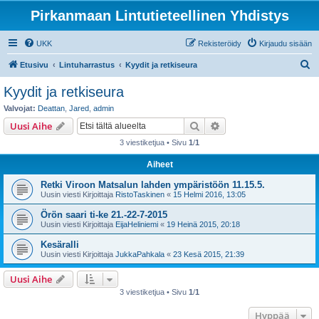
Pirkanmaan Lintutieteellinen Yhdistys
UKK
Rekisteröidy
Kirjaudu sisään
E
Etusivu
Lintuharrastus
Kyydit ja retkiseura
t
Kyydit ja retkiseura
s
Valvojat:
Deattan
,
Jared
,
admin
i
Etsi
Tarkennettu haku
Uusi Aihe
3 viestiketjua • Sivu
1
/
1
Aiheet
Retki Viroon Matsalun lahden ympäristöön 11.15.5.
Uusin viesti Kirjoittaja
RistoTaskinen
«
15 Helmi 2016, 13:05
Örön saari ti-ke 21.-22-7-2015
Uusin viesti Kirjoittaja
EijaHeliniemi
«
19 Heinä 2015, 20:18
Kesäralli
Uusin viesti Kirjoittaja
JukkaPahkala
«
23 Kesä 2015, 21:39
Uusi Aihe
3 viestiketjua • Sivu
1
/
1
Hyppää