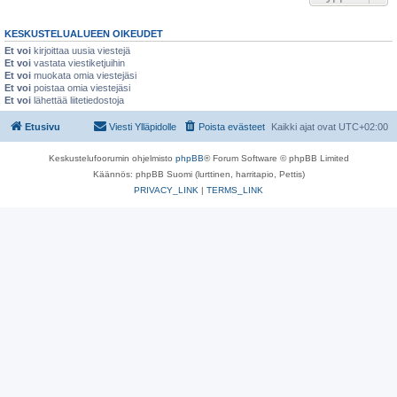
KESKUSTELUALUEEN OIKEUDET
Et voi
kirjoittaa uusia viestejä
Et voi
vastata viestiketjuihin
Et voi
muokata omia viestejäsi
Et voi
poistaa omia viestejäsi
Et voi
lähettää liitetiedostoja
Etusivu
Viesti Ylläpidolle
Poista evästeet
Kaikki ajat ovat
UTC+02:00
Keskustelufoorumin ohjelmisto
phpBB
® Forum Software © phpBB Limited
Käännös: phpBB Suomi (lurttinen, harritapio, Pettis)
PRIVACY_LINK
|
TERMS_LINK