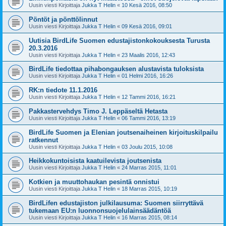
Uusin viesti Kirjoittaja
Jukka T Helin
«
10 Kesä 2016, 08:50
Pöntöt ja pönttölinnut
Uusin viesti Kirjoittaja
Jukka T Helin
«
09 Kesä 2016, 09:01
Uutisia BirdLife Suomen edustajistonkokouksesta Turusta
20.3.2016
Uusin viesti Kirjoittaja
Jukka T Helin
«
23 Maalis 2016, 12:43
BirdLife tiedottaa pihabongauksen alustavista tuloksista
Uusin viesti Kirjoittaja
Jukka T Helin
«
01 Helmi 2016, 16:26
RK:n tiedote 11.1.2016
Uusin viesti Kirjoittaja
Jukka T Helin
«
12 Tammi 2016, 16:21
Pakkastervehdys Timo J. Leppäseltä Hetasta
Uusin viesti Kirjoittaja
Jukka T Helin
«
06 Tammi 2016, 13:19
BirdLife Suomen ja Elenian joutsenaiheinen kirjoituskilpailu
ratkennut
Uusin viesti Kirjoittaja
Jukka T Helin
«
03 Joulu 2015, 10:08
Heikkokuntoisista kaatuilevista joutsenista
Uusin viesti Kirjoittaja
Jukka T Helin
«
24 Marras 2015, 11:01
Kotkien ja muuttohaukan pesintä onnistui
Uusin viesti Kirjoittaja
Jukka T Helin
«
18 Marras 2015, 10:19
BirdLifen edustajiston julkilausuma: Suomen siirryttävä
tukemaan EU:n luonnonsuojelulainsäädäntöä
Uusin viesti Kirjoittaja
Jukka T Helin
«
16 Marras 2015, 08:14