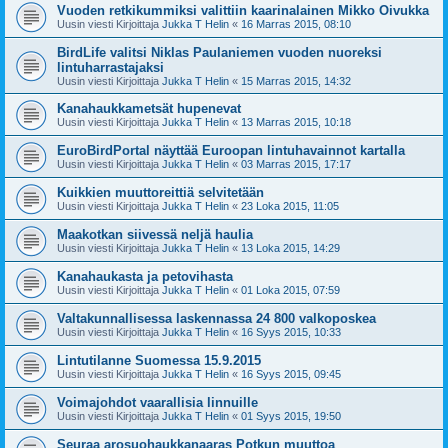
Vuoden retkikummiksi valittiin kaarinalainen Mikko Oivukka
Uusin viesti Kirjoittaja
Jukka T Helin
«
16 Marras 2015, 08:10
BirdLife valitsi Niklas Paulaniemen vuoden nuoreksi
lintuharrastajaksi
Uusin viesti Kirjoittaja
Jukka T Helin
«
15 Marras 2015, 14:32
Kanahaukkametsät hupenevat
Uusin viesti Kirjoittaja
Jukka T Helin
«
13 Marras 2015, 10:18
EuroBirdPortal näyttää Euroopan lintuhavainnot kartalla
Uusin viesti Kirjoittaja
Jukka T Helin
«
03 Marras 2015, 17:17
Kuikkien muuttoreittiä selvitetään
Uusin viesti Kirjoittaja
Jukka T Helin
«
23 Loka 2015, 11:05
Maakotkan siivessä neljä haulia
Uusin viesti Kirjoittaja
Jukka T Helin
«
13 Loka 2015, 14:29
Kanahaukasta ja petovihasta
Uusin viesti Kirjoittaja
Jukka T Helin
«
01 Loka 2015, 07:59
Valtakunnallisessa laskennassa 24 800 valkoposkea
Uusin viesti Kirjoittaja
Jukka T Helin
«
16 Syys 2015, 10:33
Lintutilanne Suomessa 15.9.2015
Uusin viesti Kirjoittaja
Jukka T Helin
«
16 Syys 2015, 09:45
Voimajohdot vaarallisia linnuille
Uusin viesti Kirjoittaja
Jukka T Helin
«
01 Syys 2015, 19:50
Seuraa arosuohaukkanaaras Potkun muuttoa