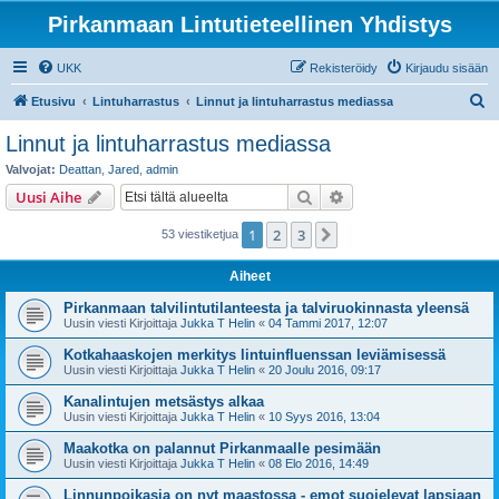
Pirkanmaan Lintutieteellinen Yhdistys
UKK
Rekisteröidy
Kirjaudu sisään
E
Etusivu
Lintuharrastus
Linnut ja lintuharrastus mediassa
t
Linnut ja lintuharrastus mediassa
s
Valvojat:
Deattan
,
Jared
,
admin
i
Etsi
Tarkennettu haku
Uusi Aihe
1
2
3
Seuraava
53 viestiketjua
Aiheet
Pirkanmaan talvilintutilanteesta ja talviruokinnasta yleensä
Uusin viesti Kirjoittaja
Jukka T Helin
«
04 Tammi 2017, 12:07
Kotkahaaskojen merkitys lintuinfluenssan leviämisessä
Uusin viesti Kirjoittaja
Jukka T Helin
«
20 Joulu 2016, 09:17
Kanalintujen metsästys alkaa
Uusin viesti Kirjoittaja
Jukka T Helin
«
10 Syys 2016, 13:04
Maakotka on palannut Pirkanmaalle pesimään
Uusin viesti Kirjoittaja
Jukka T Helin
«
08 Elo 2016, 14:49
Linnunpoikasia on nyt maastossa - emot suojelevat lapsiaan