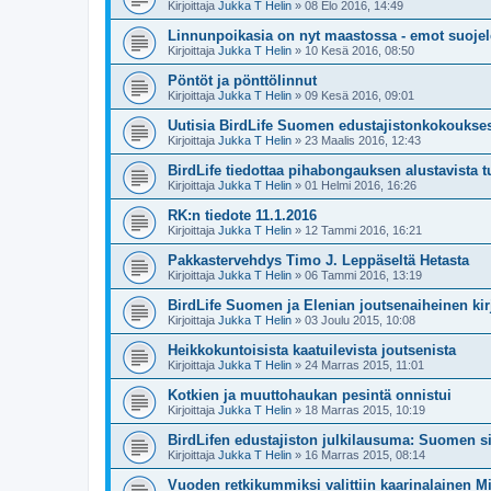
Kirjoittaja
Jukka T Helin
» 08 Elo 2016, 14:49
Linnunpoikasia on nyt maastossa - emot suojel
Kirjoittaja
Jukka T Helin
» 10 Kesä 2016, 08:50
Pöntöt ja pönttölinnut
Kirjoittaja
Jukka T Helin
» 09 Kesä 2016, 09:01
Uutisia BirdLife Suomen edustajistonkokoukses
Kirjoittaja
Jukka T Helin
» 23 Maalis 2016, 12:43
BirdLife tiedottaa pihabongauksen alustavista t
Kirjoittaja
Jukka T Helin
» 01 Helmi 2016, 16:26
RK:n tiedote 11.1.2016
Kirjoittaja
Jukka T Helin
» 12 Tammi 2016, 16:21
Pakkastervehdys Timo J. Leppäseltä Hetasta
Kirjoittaja
Jukka T Helin
» 06 Tammi 2016, 13:19
BirdLife Suomen ja Elenian joutsenaiheinen kirj
Kirjoittaja
Jukka T Helin
» 03 Joulu 2015, 10:08
Heikkokuntoisista kaatuilevista joutsenista
Kirjoittaja
Jukka T Helin
» 24 Marras 2015, 11:01
Kotkien ja muuttohaukan pesintä onnistui
Kirjoittaja
Jukka T Helin
» 18 Marras 2015, 10:19
BirdLifen edustajiston julkilausuma: Suomen s
Kirjoittaja
Jukka T Helin
» 16 Marras 2015, 08:14
Vuoden retkikummiksi valittiin kaarinalainen 