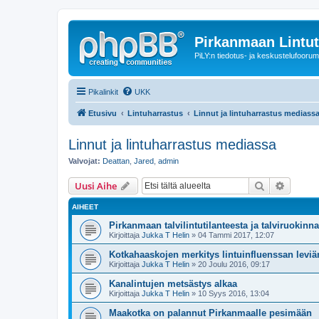
Pirkanmaan Lintut
PiLY:n tiedotus- ja keskustelufoorum
Pikalinkit
UKK
Etusivu
Lintuharrastus
Linnut ja lintuharrastus mediass
Linnut ja lintuharrastus mediassa
Valvojat:
Deattan
,
Jared
,
admin
Etsi
Tarken
Uusi Aihe
AIHEET
Pirkanmaan talvilintutilanteesta ja talviruokinn
Kirjoittaja
Jukka T Helin
» 04 Tammi 2017, 12:07
Kotkahaaskojen merkitys lintuinfluenssan levi
Kirjoittaja
Jukka T Helin
» 20 Joulu 2016, 09:17
Kanalintujen metsästys alkaa
Kirjoittaja
Jukka T Helin
» 10 Syys 2016, 13:04
Maakotka on palannut Pirkanmaalle pesimään