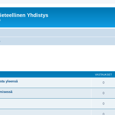
ieteellinen Yhdistys
i
a
nettu haku
VASTAUKSET
asta yleensä
0
ämisessä
0
0
0