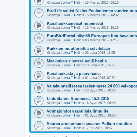
Kirjoittaja
Jukka T Helin
» 16 Marras 2015, 08:10
BirdLife valitsi Niklas Paulaniemen vuoden nuor
Kirjoittaja
Jukka T Helin
» 15 Marras 2015, 14:32
Kanahaukkametsät hupenevat
Kirjoittaja
Jukka T Helin
» 13 Marras 2015, 10:18
EuroBirdPortal näyttää Euroopan lintuhavainnot
Kirjoittaja
Jukka T Helin
» 03 Marras 2015, 17:17
Kuikkien muuttoreittiä selvitetään
Kirjoittaja
Jukka T Helin
» 23 Loka 2015, 11:05
Maakotkan siivessä neljä haulia
Kirjoittaja
Jukka T Helin
» 13 Loka 2015, 14:29
Kanahaukasta ja petovihasta
Kirjoittaja
Jukka T Helin
» 01 Loka 2015, 07:59
Valtakunnallisessa laskennassa 24 800 valkopo
Kirjoittaja
Jukka T Helin
» 16 Syys 2015, 10:33
Lintutilanne Suomessa 15.9.2015
Kirjoittaja
Jukka T Helin
» 16 Syys 2015, 09:45
Voimajohdot vaarallisia linnuille
Kirjoittaja
Jukka T Helin
» 01 Syys 2015, 19:50
Seuraa arosuohaukkanaaras Potkun muuttoa
Kirjoittaja
Jukka T Helin
» 17 Elo 2015, 19:47