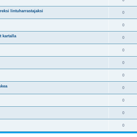
0
eksi lintuharrastajaksi
0
0
 kartalla
0
0
0
0
skea
0
0
0
0