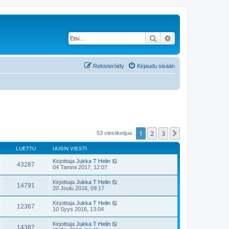
Etsi
Tarkennettu haku
Rekisteröidy
Kirjaudu sisään
1
2
3
Seuraava
53 viestiketjua
LUETTU
UUSIN VIESTI
Kirjoittaja
Jukka T Helin
43287
04 Tammi 2017, 12:07
Kirjoittaja
Jukka T Helin
14791
20 Joulu 2016, 09:17
Kirjoittaja
Jukka T Helin
12367
10 Syys 2016, 13:04
Kirjoittaja
Jukka T Helin
14387