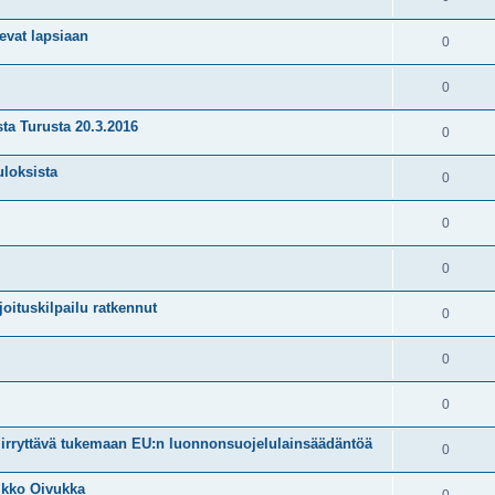
evat lapsiaan
0
0
ta Turusta 20.3.2016
0
uloksista
0
0
0
oituskilpailu ratkennut
0
0
0
iirryttävä tukemaan EU:n luonnonsuojelulainsäädäntöä
0
Mikko Oivukka