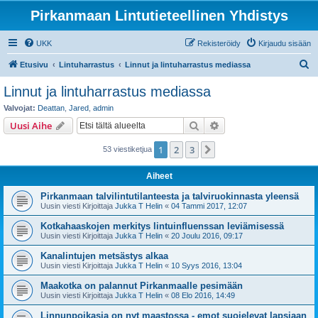
Pirkanmaan Lintutieteellinen Yhdistys
UKK
Rekisteröidy
Kirjaudu sisään
E
Etusivu
Lintuharrastus
Linnut ja lintuharrastus mediassa
t
Linnut ja lintuharrastus mediassa
s
Valvojat:
Deattan
,
Jared
,
admin
i
Etsi
Tarkennettu haku
Uusi Aihe
1
2
3
Seuraava
53 viestiketjua
Aiheet
Pirkanmaan talvilintutilanteesta ja talviruokinnasta yleensä
Uusin viesti Kirjoittaja
Jukka T Helin
«
04 Tammi 2017, 12:07
Kotkahaaskojen merkitys lintuinfluenssan leviämisessä
Uusin viesti Kirjoittaja
Jukka T Helin
«
20 Joulu 2016, 09:17
Kanalintujen metsästys alkaa
Uusin viesti Kirjoittaja
Jukka T Helin
«
10 Syys 2016, 13:04
Maakotka on palannut Pirkanmaalle pesimään
Uusin viesti Kirjoittaja
Jukka T Helin
«
08 Elo 2016, 14:49
Linnunpoikasia on nyt maastossa - emot suojelevat lapsiaan