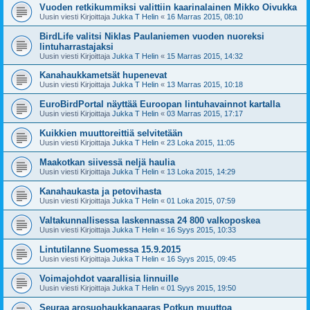
Vuoden retkikummiksi valittiin kaarinalainen Mikko Oivukka
Uusin viesti Kirjoittaja
Jukka T Helin
«
16 Marras 2015, 08:10
BirdLife valitsi Niklas Paulaniemen vuoden nuoreksi
lintuharrastajaksi
Uusin viesti Kirjoittaja
Jukka T Helin
«
15 Marras 2015, 14:32
Kanahaukkametsät hupenevat
Uusin viesti Kirjoittaja
Jukka T Helin
«
13 Marras 2015, 10:18
EuroBirdPortal näyttää Euroopan lintuhavainnot kartalla
Uusin viesti Kirjoittaja
Jukka T Helin
«
03 Marras 2015, 17:17
Kuikkien muuttoreittiä selvitetään
Uusin viesti Kirjoittaja
Jukka T Helin
«
23 Loka 2015, 11:05
Maakotkan siivessä neljä haulia
Uusin viesti Kirjoittaja
Jukka T Helin
«
13 Loka 2015, 14:29
Kanahaukasta ja petovihasta
Uusin viesti Kirjoittaja
Jukka T Helin
«
01 Loka 2015, 07:59
Valtakunnallisessa laskennassa 24 800 valkoposkea
Uusin viesti Kirjoittaja
Jukka T Helin
«
16 Syys 2015, 10:33
Lintutilanne Suomessa 15.9.2015
Uusin viesti Kirjoittaja
Jukka T Helin
«
16 Syys 2015, 09:45
Voimajohdot vaarallisia linnuille
Uusin viesti Kirjoittaja
Jukka T Helin
«
01 Syys 2015, 19:50
Seuraa arosuohaukkanaaras Potkun muuttoa