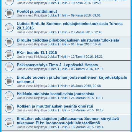
Uusin viesti Kirjoittaja
Jukka T Helin
«
10 Kesä 2016, 08:50
Pöntöt ja pönttölinnut
Uusin viesti Kirjoittaja
Jukka T Helin
«
09 Kesä 2016, 09:01
Uutisia BirdLife Suomen edustajistonkokouksesta Turusta
20.3.2016
Uusin viesti Kirjoittaja
Jukka T Helin
«
23 Maalis 2016, 12:43
BirdLife tiedottaa pihabongauksen alustavista tuloksista
Uusin viesti Kirjoittaja
Jukka T Helin
«
01 Helmi 2016, 16:26
RK:n tiedote 11.1.2016
Uusin viesti Kirjoittaja
Jukka T Helin
«
12 Tammi 2016, 16:21
Pakkastervehdys Timo J. Leppäseltä Hetasta
Uusin viesti Kirjoittaja
Jukka T Helin
«
06 Tammi 2016, 13:19
BirdLife Suomen ja Elenian joutsenaiheinen kirjoituskilpailu
ratkennut
Uusin viesti Kirjoittaja
Jukka T Helin
«
03 Joulu 2015, 10:08
Heikkokuntoisista kaatuilevista joutsenista
Uusin viesti Kirjoittaja
Jukka T Helin
«
24 Marras 2015, 11:01
Kotkien ja muuttohaukan pesintä onnistui
Uusin viesti Kirjoittaja
Jukka T Helin
«
18 Marras 2015, 10:19
BirdLifen edustajiston julkilausuma: Suomen siirryttävä
tukemaan EU:n luonnonsuojelulainsäädäntöä
Uusin viesti Kirjoittaja
Jukka T Helin
«
16 Marras 2015, 08:14