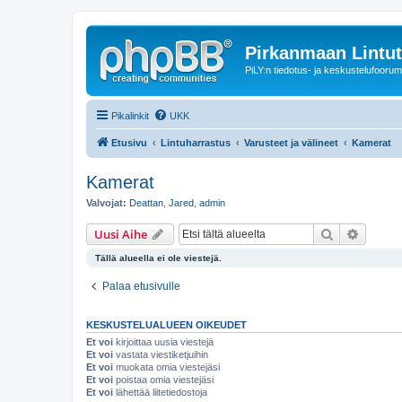
Pirkanmaan Lintut
PiLY:n tiedotus- ja keskustelufoorum
Pikalinkit
UKK
Etusivu
Lintuharrastus
Varusteet ja välineet
Kamerat
Kamerat
Valvojat:
Deattan
,
Jared
,
admin
Etsi
Tarken
Uusi Aihe
Tällä alueella ei ole viestejä.
Palaa etusivulle
KESKUSTELUALUEEN OIKEUDET
Et voi
kirjoittaa uusia viestejä
Et voi
vastata viestiketjuihin
Et voi
muokata omia viestejäsi
Et voi
poistaa omia viestejäsi
Et voi
lähettää liitetiedostoja