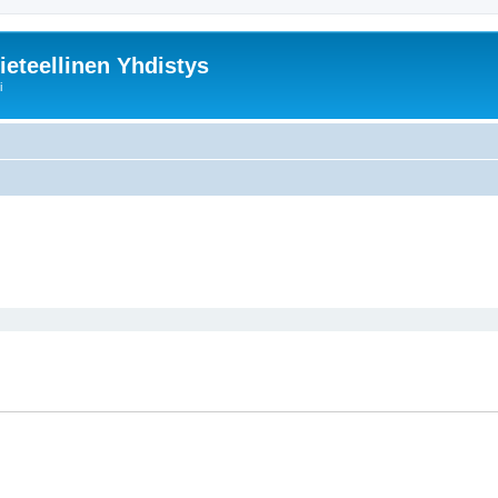
ieteellinen Yhdistys
i
nettu haku