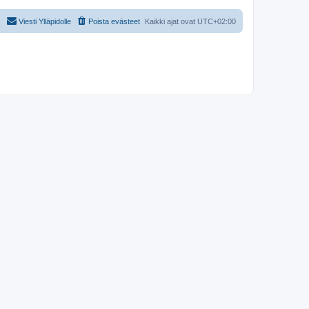
Viesti Ylläpidolle
Poista evästeet
Kaikki ajat ovat
UTC+02:00