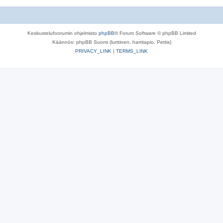
Keskustelufoorumin ohjelmisto
phpBB
® Forum Software © phpBB Limited
Käännös: phpBB Suomi (lurttinen, harritapio, Pettis)
PRIVACY_LINK
|
TERMS_LINK