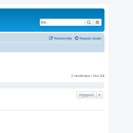
Etsi
Tarkennettu haku
Rekisteröidy
Kirjaudu sisään
0 viestiketjua • Sivu
1
/
1
Hyppää