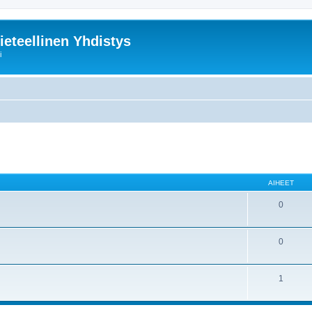
ieteellinen Yhdistys
i
AIHEET
0
0
1