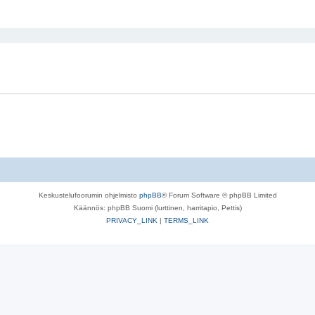
nettu haku
Keskustelufoorumin ohjelmisto
phpBB
® Forum Software © phpBB Limited
Käännös: phpBB Suomi (lurttinen, harritapio, Pettis)
PRIVACY_LINK
|
TERMS_LINK