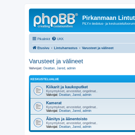
Pirkanmaan Lintut
PiLY:n tiedotus- ja keskustelufoorum
Pikalinkit
UKK
Etusivu
Lintuharrastus
Varusteet ja välineet
Varusteet ja välineet
Valvojat:
Deattan
,
Jared
,
admin
KESKUSTELUALUE
Kiikarit ja kaukoputket
Kysymykset, arvostelut, ongelmat..
Valvojat:
Deattan
,
Jared
,
admin
Kamerat
Kysymykset, arvostelut, ongelmat..
Valvojat:
Deattan
,
Jared
,
admin
Äänitys ja äänentoisto
Kysymykset, arvostelut, ongelmat..
Valvojat:
Deattan
,
Jared
,
admin