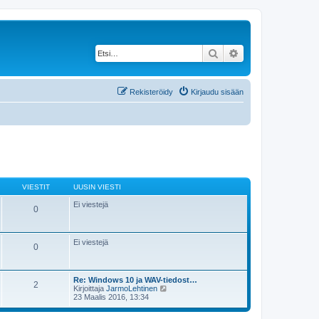
Etsi
Tarkennettu haku
Rekisteröidy
Kirjaudu sisään
VIESTIT
UUSIN VIESTI
Ei viestejä
0
Ei viestejä
0
Re: Windows 10 ja WAV-tiedost…
2
N
Kirjoittaja
JarmoLehtinen
ä
23 Maalis 2016, 13:34
y
t