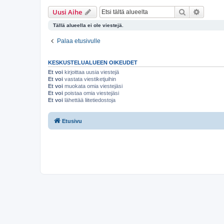
Etsi
Tarken
Uusi Aihe
Tällä alueella ei ole viestejä.
Palaa etusivulle
KESKUSTELUALUEEN OIKEUDET
Et voi
kirjoittaa uusia viestejä
Et voi
vastata viestiketjuihin
Et voi
muokata omia viestejäsi
Et voi
poistaa omia viestejäsi
Et voi
lähettää liitetiedostoja
Etusivu