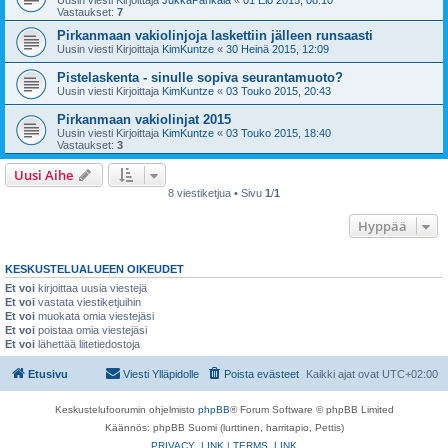
Vastaukset:
7
Pirkanmaan vakiolinjoja laskettiin jälleen runsaasti
Uusin viesti Kirjoittaja
KimKuntze
«
30 Heinä 2015, 12:09
Pistelaskenta - sinulle sopiva seurantamuoto?
Uusin viesti Kirjoittaja
KimKuntze
«
03 Touko 2015, 20:43
Pirkanmaan vakiolinjat 2015
Uusin viesti Kirjoittaja
KimKuntze
«
03 Touko 2015, 18:40
Vastaukset:
3
Uusi Aihe
8 viestiketjua • Sivu
1
/
1
Hyppää
KESKUSTELUALUEEN OIKEUDET
Et voi
kirjoittaa uusia viestejä
Et voi
vastata viestiketjuihin
Et voi
muokata omia viestejäsi
Et voi
poistaa omia viestejäsi
Et voi
lähettää liitetiedostoja
Etusivu
Viesti Ylläpidolle
Poista evästeet
Kaikki ajat ovat
UTC+02:00
Keskustelufoorumin ohjelmisto
phpBB
® Forum Software © phpBB Limited
Käännös: phpBB Suomi (lurttinen, harritapio, Pettis)
PRIVACY_LINK
|
TERMS_LINK