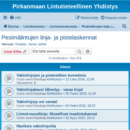
Pirkanmaan Lintutieteellinen Yhdistys
UKK
Rekisteröidy
Kirjaudu sisään
E
Etusivu
Lintuharrastus
Linnustonseuranta
Pesimälintujen linja- ja pistelaskennat
t
Pesimälintujen linja- ja pistelaskennat
s
Valvojat:
Deattan
,
Jared
,
admin
i
Etsi
Tarkennettu haku
Uusi Aihe
8 viestiketjua • Sivu
1
/
1
Aiheet
Vakiolinjojen ja pistereittien tunnelmia
Uusin viesti Kirjoittaja
KimKuntze
«
12 Loka 2016, 11:09
Vastaukset:
2
Vakiolinjakausi lähestyy - varaa linja!
Uusin viesti Kirjoittaja
KimKuntze
«
05 Touko 2016, 11:24
Vakiolinjoja voi varata!
Uusin viesti Kirjoittaja
KimKuntze
«
02 Helmi 2016, 18:23
Linnut-vuosikirja: Alueelliset maalintukannat
Uusin viesti Kirjoittaja
KimKuntze
«
02 Syys 2015, 18:13
Haviksia vakiolinjoilta
Uusin viesti Kirjoittaja
JukkaPahkala
«
01 Elo 2015, 08:10