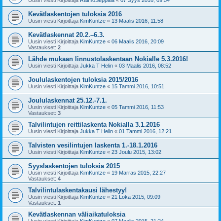
Kevätlaskentojen tuloksia 2016
Uusin viesti Kirjoittaja
KimKuntze
«
13 Maalis 2016, 11:58
Kevätlaskennat 20.2.–6.3.
Uusin viesti Kirjoittaja
KimKuntze
«
06 Maalis 2016, 20:09
Vastaukset:
2
Lähde mukaan linnustolaskentaan Nokialle 5.3.2016!
Uusin viesti Kirjoittaja
Jukka T Helin
«
03 Maalis 2016, 08:52
Joululaskentojen tuloksia 2015/2016
Uusin viesti Kirjoittaja
KimKuntze
«
15 Tammi 2016, 10:51
Joululaskennat 25.12.-7.1.
Uusin viesti Kirjoittaja
KimKuntze
«
05 Tammi 2016, 11:53
Vastaukset:
3
Talvilintujen reittilaskenta Nokialla 3.1.2016
Uusin viesti Kirjoittaja
Jukka T Helin
«
01 Tammi 2016, 12:21
Talvisten vesilintujen laskenta 1.-18.1.2016
Uusin viesti Kirjoittaja
KimKuntze
«
23 Joulu 2015, 13:02
Syyslaskentojen tuloksia 2015
Uusin viesti Kirjoittaja
KimKuntze
«
19 Marras 2015, 22:27
Vastaukset:
4
Talvilintulaskentakausi lähestyy!
Uusin viesti Kirjoittaja
KimKuntze
«
21 Loka 2015, 09:09
Vastaukset:
1
Kevätlaskennan väliaikatuloksia
Uusin viesti Kirjoittaja
KimKuntze
«
07 Maalis 2015, 21:24