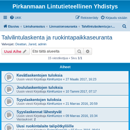
Pirkanmaan Lintutieteellinen Yhdistys
UKK
Rekisteröidy
Kirjaudu sisään
E
Etusivu
Lintuharrastus
Linnustonseuranta
Talvilintulaskenta ja ruokintapaikkaseuranta
t
Talvilintulaskenta ja ruokintapaikkaseuranta
s
Valvojat:
Deattan
,
Jared
,
admin
i
Etsi
Tarkennettu haku
Uusi Aihe
15 viestiketjua • Sivu
1
/
1
Aiheet
Kevätlaskentojen tuloksia
Uusin viesti Kirjoittaja
KimKuntze
«
27 Maalis 2017, 16:23
Joululaskentojen tuloksia
Uusin viesti Kirjoittaja
KimKuntze
«
10 Tammi 2017, 07:17
Syyslaskentojen tuloksia
Uusin viesti Kirjoittaja
KimKuntze
«
21 Marras 2016, 20:59
Syyslaskennat lähestyvät
Uusin viesti Kirjoittaja
KimKuntze
«
09 Marras 2016, 15:34
Vastaukset:
2
Uusi ruokintalaite talipötkylöille
Uusin viesti Kirjoittaja
RaimoSeppälä
«
07 Syys 2016, 09:54