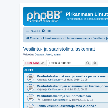
Pirkanmaan Lintut
PiLY:n tiedotus- ja keskustelufoorum
Pikalinkit
UKK
Etusivu
Lintuharrastus
Linnustonseuranta
Vesilintu- 
Vesilintu- ja saaristolintulaskennat
Valvojat:
Deattan
,
Jared
,
admin
Etsi
Tarken
Uusi Aihe
AIHEET
Vesilintulaskennat ovat jo ovella - perusta uusi r
Kirjoittaja
KimKuntze
» 18 Huhti 2016, 21:05
Vesilintulaskentojen ensimmäinen kierros jo v
Kirjoittaja
KimKuntze
» 11 Huhti 2016, 09:21
Vesilintulaskentoja suunnittelemaan
Kirjoittaja
KimKuntze
» 17 Helmi 2016, 17:13
Teitkö vesilintulaskentoja tänä vuonna?