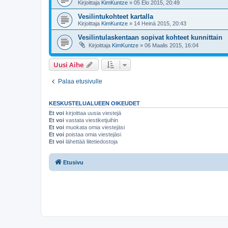
Kirjoittaja
KimKuntze
» 05 Elo 2015, 20:49
Vesilintukohteet kartalla
Kirjoittaja
KimKuntze
» 14 Heinä 2015, 20:43
Vesilintulaskentaan sopivat kohteet kunnittain
Kirjoittaja
KimKuntze
» 06 Maalis 2015, 16:04
Uusi Aihe
Palaa etusivulle
KESKUSTELUALUEEN OIKEUDET
Et voi
kirjoittaa uusia viestejä
Et voi
vastata viestiketjuihin
Et voi
muokata omia viestejäsi
Et voi
poistaa omia viestejäsi
Et voi
lähettää liitetiedostoja
Etusivu