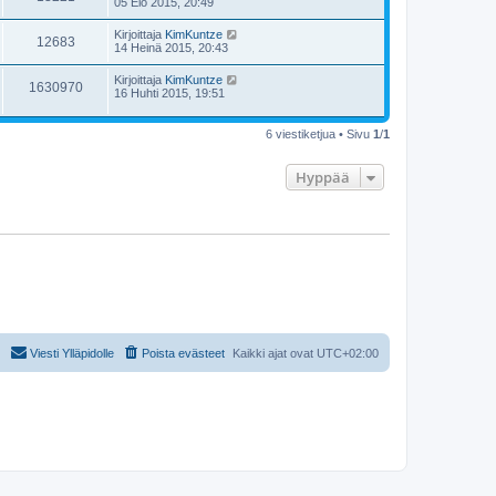
05 Elo 2015, 20:49
Kirjoittaja
KimKuntze
12683
14 Heinä 2015, 20:43
Kirjoittaja
KimKuntze
1630970
16 Huhti 2015, 19:51
6 viestiketjua • Sivu
1
/
1
Hyppää
Viesti Ylläpidolle
Poista evästeet
Kaikki ajat ovat
UTC+02:00