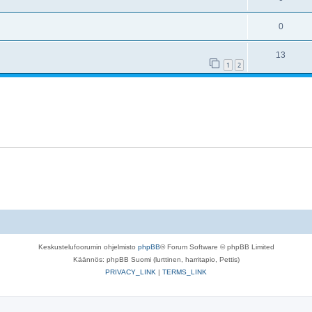
0
13
1
2
Keskustelufoorumin ohjelmisto
phpBB
® Forum Software © phpBB Limited
Käännös: phpBB Suomi (lurttinen, harritapio, Pettis)
PRIVACY_LINK
|
TERMS_LINK