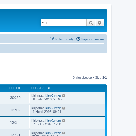
Etsi
Tarkennettu haku
Rekisteröidy
Kirjaudu sisään
6 viestiketjua • Sivu
1
/
1
LUETTU
UUSIN VIESTI
Kirjoittaja
KimKuntze
30029
18 Huhti 2016, 21:05
Kirjoittaja
KimKuntze
13702
11 Huhti 2016, 09:21
Kirjoittaja
KimKuntze
13055
17 Helmi 2016, 17:13
Kirjoittaja
KimKuntze
13221