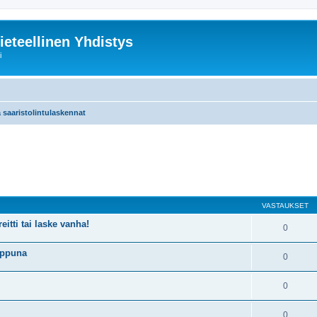
ieteellinen Yhdistys
i
ja saaristolintulaskennat
nettu haku
VASTAUKSET
eitti tai laske vanha!
0
appuna
0
0
0