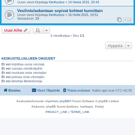
Uusin viesti Kirjoittaja
KimKuntze
«
14 Heinä 2015, 20:43
Vesilintulaskentaan sopivat kohteet kunnittain
Uusin viesti Kirjoittaja
KimKuntze
«
16 Huhti 2015, 19:51
Vastaukset:
13
1
2
Uusi Aihe
6 viestiketjua • Sivu
1
/
1
Hyppää
KESKUSTELUALUEEN OIKEUDET
Et voi
kirjoittaa uusia viestejä
Et voi
vastata viestiketjuihin
Et voi
muokata omia viestejäsi
Et voi
poistaa omia viestejäsi
Et voi
lähettää liitetiedostoja
Etusivu
Viesti Ylläpidolle
Poista evästeet
Kaikki ajat ovat
UTC+02:00
Keskustelufoorumin ohjelmisto
phpBB
® Forum Software © phpBB Limited
Käännös: phpBB Suomi (lurttinen, harritapio, Pettis)
PRIVACY_LINK
|
TERMS_LINK