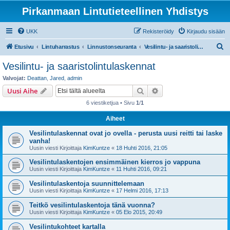
Pirkanmaan Lintutieteellinen Yhdistys
UKK
Rekisteröidy
Kirjaudu sisään
E
Etusivu
Lintuharrastus
Linnustonseuranta
Vesilintu- ja saaristolintulaskennat
t
Vesilintu- ja saaristolintulaskennat
s
Valvojat:
Deattan
,
Jared
,
admin
i
Etsi
Tarkennettu haku
Uusi Aihe
6 viestiketjua • Sivu
1
/
1
Aiheet
Vesilintulaskennat ovat jo ovella - perusta uusi reitti tai laske
vanha!
Uusin viesti Kirjoittaja
KimKuntze
«
18 Huhti 2016, 21:05
Vesilintulaskentojen ensimmäinen kierros jo vappuna
Uusin viesti Kirjoittaja
KimKuntze
«
11 Huhti 2016, 09:21
Vesilintulaskentoja suunnittelemaan
Uusin viesti Kirjoittaja
KimKuntze
«
17 Helmi 2016, 17:13
Teitkö vesilintulaskentoja tänä vuonna?
Uusin viesti Kirjoittaja
KimKuntze
«
05 Elo 2015, 20:49
Vesilintukohteet kartalla