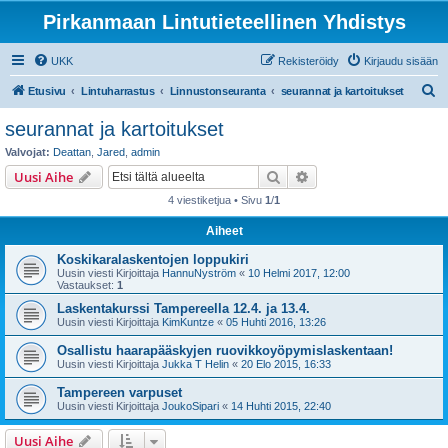
Pirkanmaan Lintutieteellinen Yhdistys
UKK
Rekisteröidy
Kirjaudu sisään
E
Etusivu
Lintuharrastus
Linnustonseuranta
seurannat ja kartoitukset
t
seurannat ja kartoitukset
s
Valvojat:
Deattan
,
Jared
,
admin
i
Etsi
Tarkennettu haku
Uusi Aihe
4 viestiketjua • Sivu
1
/
1
Aiheet
Koskikaralaskentojen loppukiri
Uusin viesti Kirjoittaja
HannuNyström
«
10 Helmi 2017, 12:00
Vastaukset:
1
Laskentakurssi Tampereella 12.4. ja 13.4.
Uusin viesti Kirjoittaja
KimKuntze
«
05 Huhti 2016, 13:26
Osallistu haarapääskyjen ruovikkoyöpymislaskentaan!
Uusin viesti Kirjoittaja
Jukka T Helin
«
20 Elo 2015, 16:33
Tampereen varpuset
Uusin viesti Kirjoittaja
JoukoSipari
«
14 Huhti 2015, 22:40
Uusi Aihe