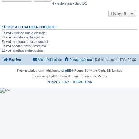
4 viestiketjua • Sivu
1
/
1
Hyppää
KESKUSTELUALUEEN OIKEUDET
Et voi
kirjoittaa uusia viestejä
Et voi
vastata viestiketjuihin
Et voi
muokata omia viestejäsi
Et voi
poistaa omia viestejäsi
Et voi
lähettää liitetiedostoja
Etusivu
Viesti Ylläpidolle
Poista evästeet
Kaikki ajat ovat
UTC+02:00
Keskustelufoorumin ohjelmisto
phpBB
® Forum Software © phpBB Limited
Käännös: phpBB Suomi (lurttinen, harritapio, Pettis)
PRIVACY_LINK
|
TERMS_LINK