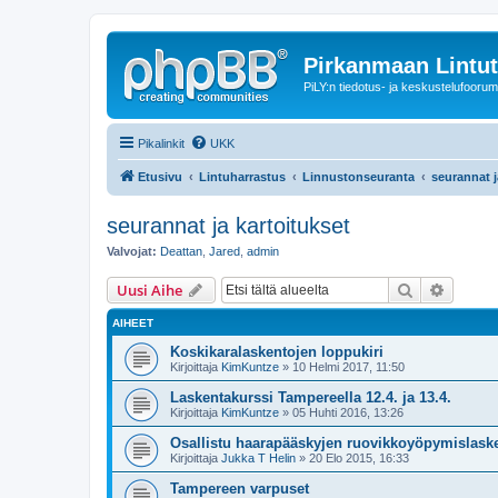
Pirkanmaan Lintut
PiLY:n tiedotus- ja keskustelufoorum
Pikalinkit
UKK
Etusivu
Lintuharrastus
Linnustonseuranta
seurannat j
seurannat ja kartoitukset
Valvojat:
Deattan
,
Jared
,
admin
Etsi
Tarken
Uusi Aihe
AIHEET
Koskikaralaskentojen loppukiri
Kirjoittaja
KimKuntze
» 10 Helmi 2017, 11:50
Laskentakurssi Tampereella 12.4. ja 13.4.
Kirjoittaja
KimKuntze
» 05 Huhti 2016, 13:26
Osallistu haarapääskyjen ruovikkoyöpymislask
Kirjoittaja
Jukka T Helin
» 20 Elo 2015, 16:33
Tampereen varpuset