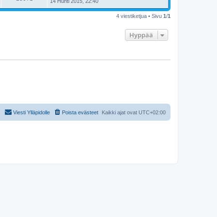
14 Huhti 2015, 22:40
4 viestiketjua • Sivu
1
/
1
Hyppää
Viesti Ylläpidolle
Poista evästeet
Kaikki ajat ovat
UTC+02:00