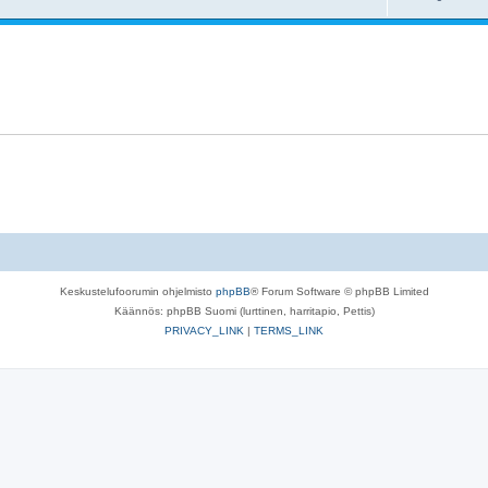
Keskustelufoorumin ohjelmisto
phpBB
® Forum Software © phpBB Limited
Käännös: phpBB Suomi (lurttinen, harritapio, Pettis)
PRIVACY_LINK
|
TERMS_LINK