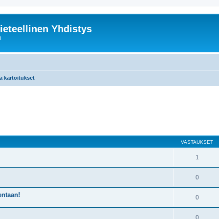
ieteellinen Yhdistys
i
a kartoitukset
nettu haku
VASTAUKSET
1
0
entaan!
0
0