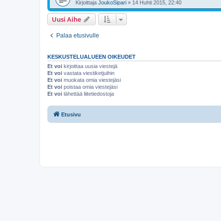
Kirjoittaja
JoukoSipari
» 14 Huhti 2015, 22:40
Uusi Aihe
Palaa etusivulle
KESKUSTELUALUEEN OIKEUDET
Et voi
kirjoittaa uusia viestejä
Et voi
vastata viestiketjuihin
Et voi
muokata omia viestejäsi
Et voi
poistaa omia viestejäsi
Et voi
lähettää liitetiedostoja
Etusivu