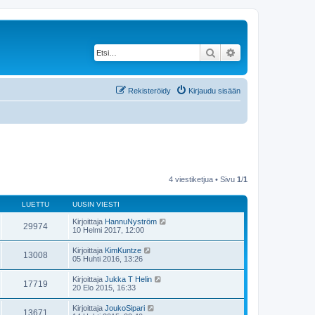
Etsi
Tarkennettu haku
Rekisteröidy
Kirjaudu sisään
4 viestiketjua • Sivu
1
/
1
LUETTU
UUSIN VIESTI
Kirjoittaja
HannuNyström
29974
10 Helmi 2017, 12:00
Kirjoittaja
KimKuntze
13008
05 Huhti 2016, 13:26
Kirjoittaja
Jukka T Helin
17719
20 Elo 2015, 16:33
Kirjoittaja
JoukoSipari
13671