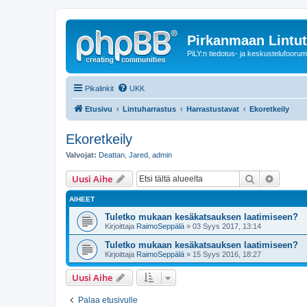
Pirkanmaan Lintut
PiLY:n tiedotus- ja keskustelufoorum
Pikalinkit
UKK
Etusivu
Lintuharrastus
Harrastustavat
Ekoretkeily
Ekoretkeily
Valvojat:
Deattan
,
Jared
,
admin
Etsi
Tarken
Uusi Aihe
AIHEET
Tuletko mukaan kesäkatsauksen laatimiseen?
Kirjoittaja
RaimoSeppälä
» 03 Syys 2017, 13:14
Tuletko mukaan kesäkatsauksen laatimiseen?
Kirjoittaja
RaimoSeppälä
» 15 Syys 2016, 18:27
Uusi Aihe
Palaa etusivulle