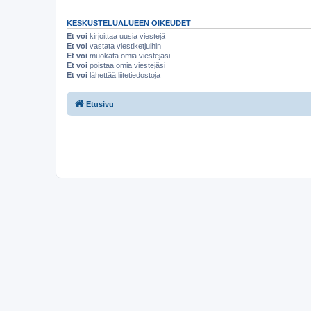
KESKUSTELUALUEEN OIKEUDET
Et voi
kirjoittaa uusia viestejä
Et voi
vastata viestiketjuihin
Et voi
muokata omia viestejäsi
Et voi
poistaa omia viestejäsi
Et voi
lähettää liitetiedostoja
Etusivu