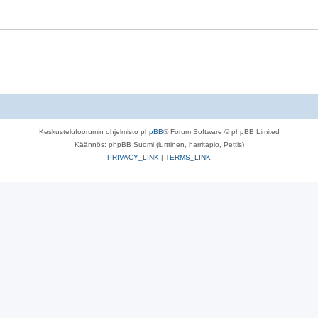
Keskustelufoorumin ohjelmisto
phpBB
® Forum Software © phpBB Limited
Käännös: phpBB Suomi (lurttinen, harritapio, Pettis)
PRIVACY_LINK
|
TERMS_LINK