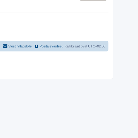
Viesti Ylläpidolle
Poista evästeet
Kaikki ajat ovat
UTC+02:00