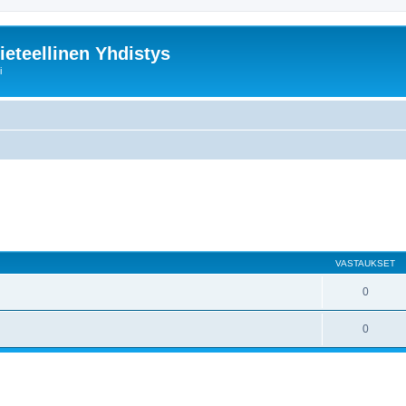
ieteellinen Yhdistys
i
nettu haku
VASTAUKSET
0
0