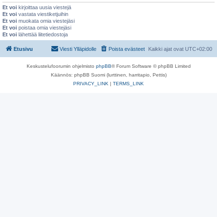
Et voi
kirjoittaa uusia viestejä
Et voi
vastata viestiketjuihin
Et voi
muokata omia viestejäsi
Et voi
poistaa omia viestejäsi
Et voi
lähettää liitetiedostoja
Etusivu
Viesti Ylläpidolle
Poista evästeet
Kaikki ajat ovat
UTC+02:00
Keskustelufoorumin ohjelmisto
phpBB
® Forum Software © phpBB Limited
Käännös: phpBB Suomi (lurttinen, harritapio, Pettis)
PRIVACY_LINK
|
TERMS_LINK