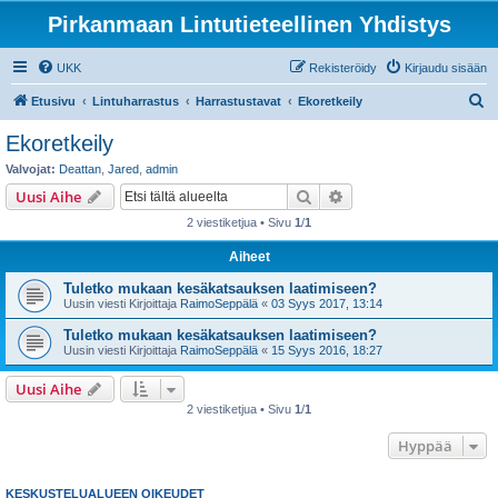
Pirkanmaan Lintutieteellinen Yhdistys
UKK
Rekisteröidy
Kirjaudu sisään
E
Etusivu
Lintuharrastus
Harrastustavat
Ekoretkeily
t
Ekoretkeily
s
Valvojat:
Deattan
,
Jared
,
admin
i
Etsi
Tarkennettu haku
Uusi Aihe
2 viestiketjua • Sivu
1
/
1
Aiheet
Tuletko mukaan kesäkatsauksen laatimiseen?
Uusin viesti Kirjoittaja
RaimoSeppälä
«
03 Syys 2017, 13:14
Tuletko mukaan kesäkatsauksen laatimiseen?
Uusin viesti Kirjoittaja
RaimoSeppälä
«
15 Syys 2016, 18:27
Uusi Aihe
2 viestiketjua • Sivu
1
/
1
Hyppää
KESKUSTELUALUEEN OIKEUDET