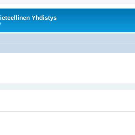
ieteellinen Yhdistys
i
nettu haku