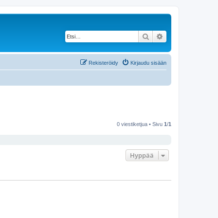
Etsi
Tarkennettu haku
Rekisteröidy
Kirjaudu sisään
0 viestiketjua • Sivu
1
/
1
Hyppää