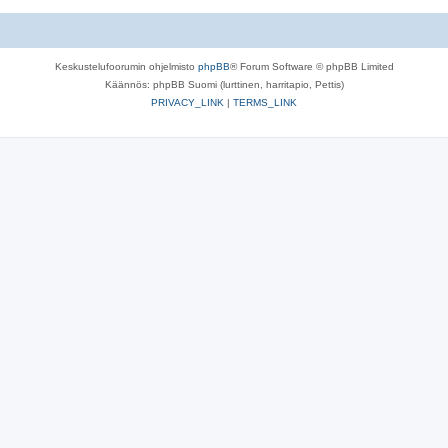
Keskustelufoorumin ohjelmisto
phpBB
® Forum Software © phpBB Limited
Käännös: phpBB Suomi (lurttinen, harritapio, Pettis)
PRIVACY_LINK
|
TERMS_LINK