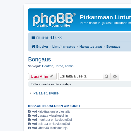
Pirkanmaan Lintut
PiLY:n tiedotus- ja keskustelufoorum
Pikalinkit
UKK
Etusivu
Lintuharrastus
Harrastustavat
Bongaus
Bongaus
Valvojat:
Deattan
,
Jared
,
admin
Etsi
Tarken
Uusi Aihe
Tällä alueella ei ole viestejä.
Palaa etusivulle
KESKUSTELUALUEEN OIKEUDET
Et voi
kirjoittaa uusia viestejä
Et voi
vastata viestiketjuihin
Et voi
muokata omia viestejäsi
Et voi
poistaa omia viestejäsi
Et voi
lähettää liitetiedostoja