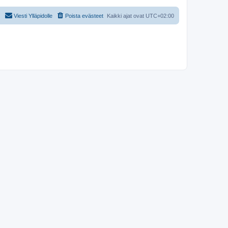
Viesti Ylläpidolle
Poista evästeet
Kaikki ajat ovat
UTC+02:00