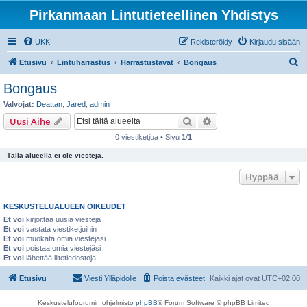
Pirkanmaan Lintutieteellinen Yhdistys
UKK
Rekisteröidy
Kirjaudu sisään
E
Etusivu
Lintuharrastus
Harrastustavat
Bongaus
t
Bongaus
s
Valvojat:
Deattan
,
Jared
,
admin
i
Etsi
Tarkennettu haku
Uusi Aihe
0 viestiketjua • Sivu
1
/
1
Tällä alueella ei ole viestejä.
Hyppää
KESKUSTELUALUEEN OIKEUDET
Et voi
kirjoittaa uusia viestejä
Et voi
vastata viestiketjuihin
Et voi
muokata omia viestejäsi
Et voi
poistaa omia viestejäsi
Et voi
lähettää liitetiedostoja
Etusivu
Viesti Ylläpidolle
Poista evästeet
Kaikki ajat ovat
UTC+02:00
Keskustelufoorumin ohjelmisto
phpBB
® Forum Software © phpBB Limited