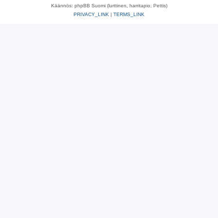
Käännös: phpBB Suomi (lurttinen, harritapio, Pettis)
PRIVACY_LINK
|
TERMS_LINK