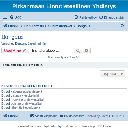
Pirkanmaan Lintutieteellinen Yhdistys
UKK
Rekisteröidy
Kirjaudu sisään
E
Etusivu
Lintuharrastus
Harrastustavat
Bongaus
t
Bongaus
s
Valvojat:
Deattan
,
Jared
,
admin
i
Etsi
Tarkennettu haku
Uusi Aihe
0 viestiketjua • Sivu
1
/
1
Tällä alueella ei ole viestejä.
Hyppää
KESKUSTELUALUEEN OIKEUDET
Et voi
kirjoittaa uusia viestejä
Et voi
vastata viestiketjuihin
Et voi
muokata omia viestejäsi
Et voi
poistaa omia viestejäsi
Et voi
lähettää liitetiedostoja
Etusivu
Viesti Ylläpidolle
Poista evästeet
Kaikki ajat ovat
UTC+02:00
Keskustelufoorumin ohjelmisto
phpBB
® Forum Software © phpBB Limited