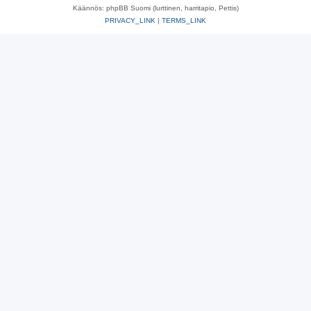
Käännös: phpBB Suomi (lurttinen, harritapio, Pettis)
PRIVACY_LINK
|
TERMS_LINK