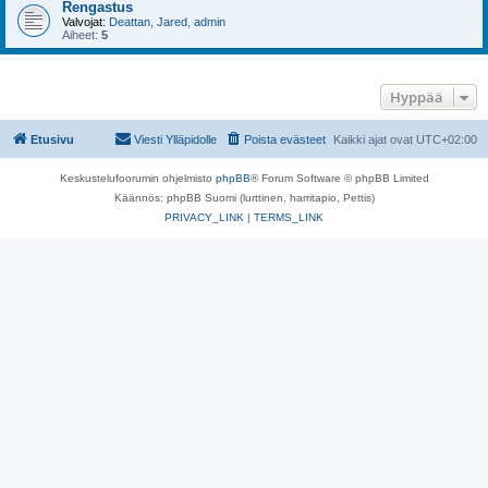
Rengastus
Valvojat:
Deattan
,
Jared
,
admin
Aiheet:
5
Hyppää
Etusivu
Viesti Ylläpidolle
Poista evästeet
Kaikki ajat ovat
UTC+02:00
Keskustelufoorumin ohjelmisto
phpBB
® Forum Software © phpBB Limited
Käännös: phpBB Suomi (lurttinen, harritapio, Pettis)
PRIVACY_LINK
|
TERMS_LINK