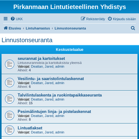
Pirkanmaan Lintutieteellinen Yhdistys
UKK
Rekisteröidy
Kirjaudu sisään
E
Etusivu
Lintuharrastus
Linnustonseuranta
t
Linnustonseuranta
s
Keskustelualue
i
seurannat ja kartoitukset
Lintuseurannoista ja kartoituksista yleensä
Valvojat:
Deattan
,
Jared
,
admin
Aiheet:
4
Vesilintu- ja saaristolintulaskennat
Valvojat:
Deattan
,
Jared
,
admin
Aiheet:
6
Talvilintulaskenta ja ruokintapaikkaseuranta
Valvojat:
Deattan
,
Jared
,
admin
Aiheet:
15
Pesimälintujen linja- ja pistelaskennat
Valvojat:
Deattan
,
Jared
,
admin
Aiheet:
8
Lintuatlakset
Valvojat:
Deattan
,
Jared
,
admin