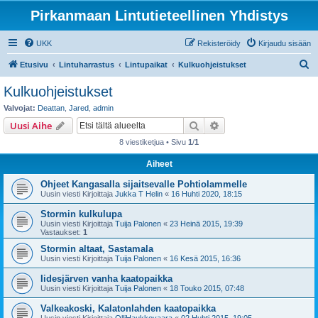
Pirkanmaan Lintutieteellinen Yhdistys
UKK
Rekisteröidy
Kirjaudu sisään
E
Etusivu
Lintuharrastus
Lintupaikat
Kulkuohjeistukset
t
Kulkuohjeistukset
s
Valvojat:
Deattan
,
Jared
,
admin
i
Etsi
Tarkennettu haku
Uusi Aihe
8 viestiketjua • Sivu
1
/
1
Aiheet
Ohjeet Kangasalla sijaitsevalle Pohtiolammelle
Uusin viesti Kirjoittaja
Jukka T Helin
«
16 Huhti 2020, 18:15
Stormin kulkulupa
Uusin viesti Kirjoittaja
Tuija Palonen
«
23 Heinä 2015, 19:39
Vastaukset:
1
Stormin altaat, Sastamala
Uusin viesti Kirjoittaja
Tuija Palonen
«
16 Kesä 2015, 16:36
Iidesjärven vanha kaatopaikka
Uusin viesti Kirjoittaja
Tuija Palonen
«
18 Touko 2015, 07:48
Valkeakoski, Kalatonlahden kaatopaikka
Uusin viesti Kirjoittaja
OlliHaukkovaara
«
02 Huhti 2015, 19:05