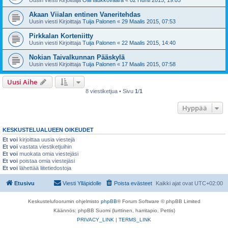
Akaan Viialan entinen Vaneritehdas
Uusin viesti Kirjoittaja
Tuija Palonen
«
29 Maalis 2015, 07:53
Pirkkalan Korteniitty
Uusin viesti Kirjoittaja
Tuija Palonen
«
22 Maalis 2015, 14:40
Nokian Taivalkunnan Pääskylä
Uusin viesti Kirjoittaja
Tuija Palonen
«
17 Maalis 2015, 07:58
Uusi Aihe
8 viestiketjua • Sivu
1
/
1
Hyppää
KESKUSTELUALUEEN OIKEUDET
Et voi
kirjoittaa uusia viestejä
Et voi
vastata viestiketjuihin
Et voi
muokata omia viestejäsi
Et voi
poistaa omia viestejäsi
Et voi
lähettää liitetiedostoja
Etusivu
Viesti Ylläpidolle
Poista evästeet
Kaikki ajat ovat
UTC+02:00
Keskustelufoorumin ohjelmisto
phpBB
® Forum Software © phpBB Limited
Käännös: phpBB Suomi (lurttinen, harritapio, Pettis)
PRIVACY_LINK
|
TERMS_LINK