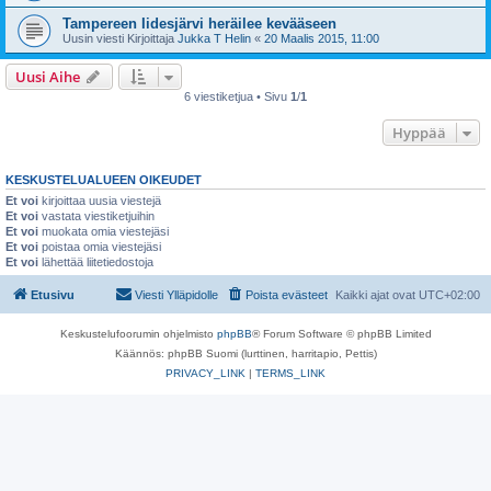
Tampereen Iidesjärvi heräilee kevääseen
Uusin viesti Kirjoittaja
Jukka T Helin
«
20 Maalis 2015, 11:00
Uusi Aihe
6 viestiketjua • Sivu
1
/
1
Hyppää
KESKUSTELUALUEEN OIKEUDET
Et voi
kirjoittaa uusia viestejä
Et voi
vastata viestiketjuihin
Et voi
muokata omia viestejäsi
Et voi
poistaa omia viestejäsi
Et voi
lähettää liitetiedostoja
Etusivu
Viesti Ylläpidolle
Poista evästeet
Kaikki ajat ovat
UTC+02:00
Keskustelufoorumin ohjelmisto
phpBB
® Forum Software © phpBB Limited
Käännös: phpBB Suomi (lurttinen, harritapio, Pettis)
PRIVACY_LINK
|
TERMS_LINK