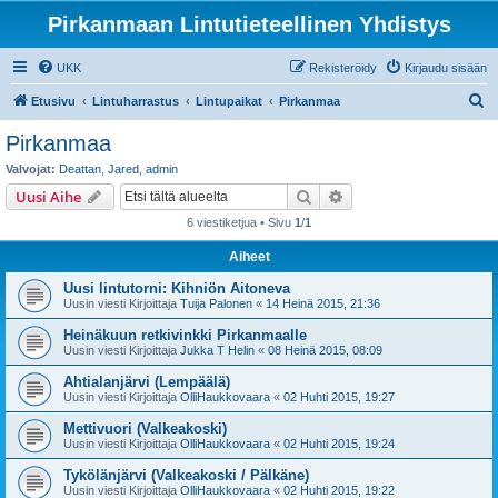
Pirkanmaan Lintutieteellinen Yhdistys
UKK
Rekisteröidy
Kirjaudu sisään
E
Etusivu
Lintuharrastus
Lintupaikat
Pirkanmaa
t
Pirkanmaa
s
Valvojat:
Deattan
,
Jared
,
admin
i
Etsi
Tarkennettu haku
Uusi Aihe
6 viestiketjua • Sivu
1
/
1
Aiheet
Uusi lintutorni: Kihniön Aitoneva
Uusin viesti Kirjoittaja
Tuija Palonen
«
14 Heinä 2015, 21:36
Heinäkuun retkivinkki Pirkanmaalle
Uusin viesti Kirjoittaja
Jukka T Helin
«
08 Heinä 2015, 08:09
Ahtialanjärvi (Lempäälä)
Uusin viesti Kirjoittaja
OlliHaukkovaara
«
02 Huhti 2015, 19:27
Mettivuori (Valkeakoski)
Uusin viesti Kirjoittaja
OlliHaukkovaara
«
02 Huhti 2015, 19:24
Tykölänjärvi (Valkeakoski / Pälkäne)
Uusin viesti Kirjoittaja
OlliHaukkovaara
«
02 Huhti 2015, 19:22