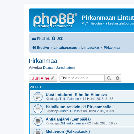
Pirkanmaan Lintut
PiLY:n tiedotus- ja keskustelufoorum
Pikalinkit
UKK
Etusivu
Lintuharrastus
Lintupaikat
Pirkanmaa
Pirkanmaa
Valvojat:
Deattan
,
Jared
,
admin
Etsi
Tarken
Uusi Aihe
AIHEET
Uusi lintutorni: Kihniön Aitoneva
Kirjoittaja
Tuija Palonen
» 14 Heinä 2015, 21:36
Heinäkuun retkivinkki Pirkanmaalle
Kirjoittaja
Jukka T Helin
» 08 Heinä 2015, 08:09
Ahtialanjärvi (Lempäälä)
Kirjoittaja
OlliHaukkovaara
» 02 Huhti 2015, 19:27
Mettivuori (Valkeakoski)