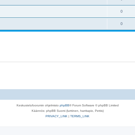
0
0
Keskustelufoorumin ohjelmisto
phpBB
® Forum Software © phpBB Limited
Käännös: phpBB Suomi (lurttinen, harritapio, Pettis)
PRIVACY_LINK
|
TERMS_LINK