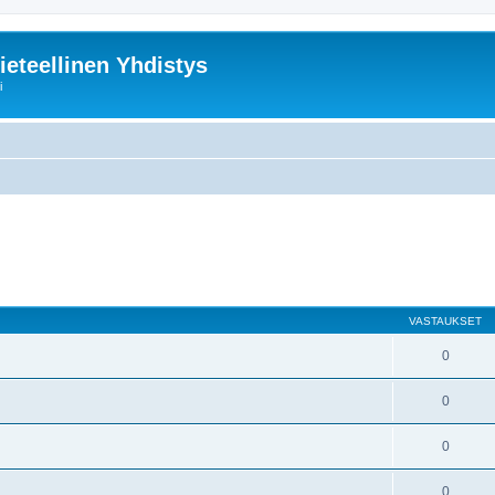
ieteellinen Yhdistys
i
nettu haku
VASTAUKSET
0
0
0
0