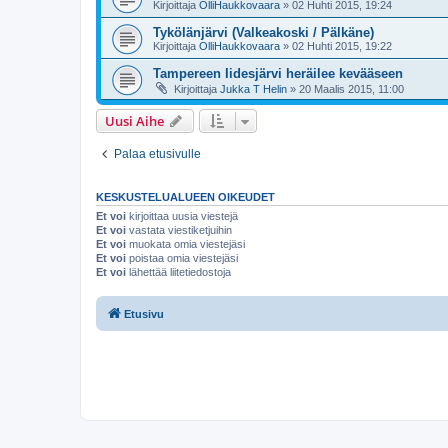
Kirjoittaja
OlliHaukkovaara
» 02 Huhti 2015, 19:24
Tykölänjärvi (Valkeakoski / Pälkäne)
Kirjoittaja
OlliHaukkovaara
» 02 Huhti 2015, 19:22
Tampereen Iidesjärvi heräilee kevääseen
Kirjoittaja
Jukka T Helin
» 20 Maalis 2015, 11:00
Uusi Aihe
Palaa etusivulle
KESKUSTELUALUEEN OIKEUDET
Et voi
kirjoittaa uusia viestejä
Et voi
vastata viestiketjuihin
Et voi
muokata omia viestejäsi
Et voi
poistaa omia viestejäsi
Et voi
lähettää liitetiedostoja
Etusivu