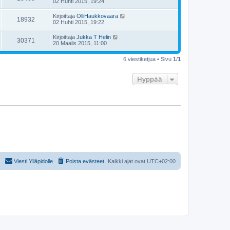
02 Huhti 2015, 19:24
Kirjoittaja
OlliHaukkovaara
18932
02 Huhti 2015, 19:22
Kirjoittaja
Jukka T Helin
30371
20 Maalis 2015, 11:00
6 viestiketjua • Sivu
1
/
1
Hyppää
Viesti Ylläpidolle
Poista evästeet
Kaikki ajat ovat
UTC+02:00