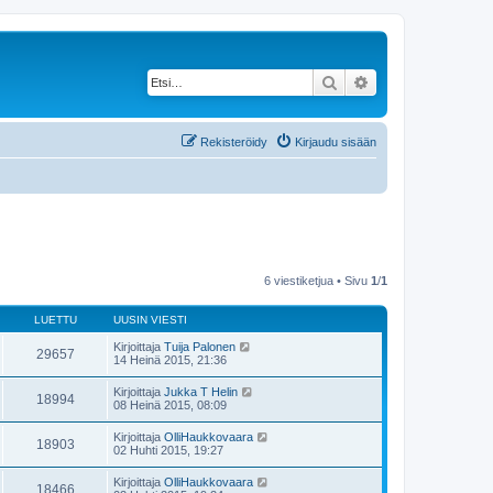
Etsi
Tarkennettu haku
Rekisteröidy
Kirjaudu sisään
6 viestiketjua • Sivu
1
/
1
LUETTU
UUSIN VIESTI
Kirjoittaja
Tuija Palonen
29657
14 Heinä 2015, 21:36
Kirjoittaja
Jukka T Helin
18994
08 Heinä 2015, 08:09
Kirjoittaja
OlliHaukkovaara
18903
02 Huhti 2015, 19:27
Kirjoittaja
OlliHaukkovaara
18466