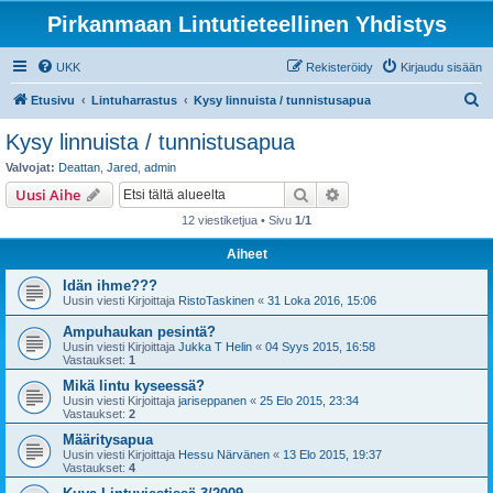
Pirkanmaan Lintutieteellinen Yhdistys
UKK
Rekisteröidy
Kirjaudu sisään
E
Etusivu
Lintuharrastus
Kysy linnuista / tunnistusapua
t
Kysy linnuista / tunnistusapua
s
Valvojat:
Deattan
,
Jared
,
admin
i
Etsi
Tarkennettu haku
Uusi Aihe
12 viestiketjua • Sivu
1
/
1
Aiheet
Idän ihme???
Uusin viesti Kirjoittaja
RistoTaskinen
«
31 Loka 2016, 15:06
Ampuhaukan pesintä?
Uusin viesti Kirjoittaja
Jukka T Helin
«
04 Syys 2015, 16:58
Vastaukset:
1
Mikä lintu kyseessä?
Uusin viesti Kirjoittaja
jariseppanen
«
25 Elo 2015, 23:34
Vastaukset:
2
Määritysapua
Uusin viesti Kirjoittaja
Hessu Närvänen
«
13 Elo 2015, 19:37
Vastaukset:
4