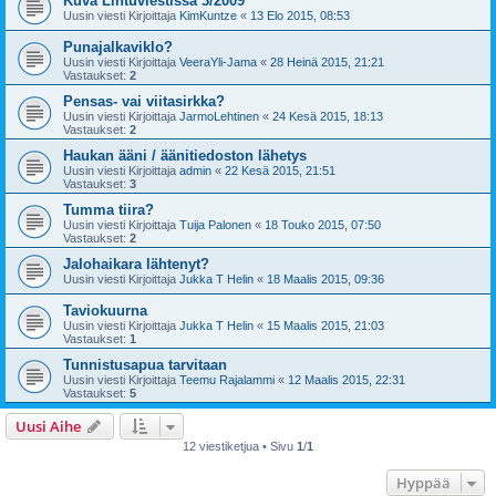
Kuva Lintuviestissä 3/2009
Uusin viesti Kirjoittaja
KimKuntze
«
13 Elo 2015, 08:53
Punajalkaviklo?
Uusin viesti Kirjoittaja
VeeraYli-Jama
«
28 Heinä 2015, 21:21
Vastaukset:
2
Pensas- vai viitasirkka?
Uusin viesti Kirjoittaja
JarmoLehtinen
«
24 Kesä 2015, 18:13
Vastaukset:
2
Haukan ääni / äänitiedoston lähetys
Uusin viesti Kirjoittaja
admin
«
22 Kesä 2015, 21:51
Vastaukset:
3
Tumma tiira?
Uusin viesti Kirjoittaja
Tuija Palonen
«
18 Touko 2015, 07:50
Vastaukset:
2
Jalohaikara lähtenyt?
Uusin viesti Kirjoittaja
Jukka T Helin
«
18 Maalis 2015, 09:36
Taviokuurna
Uusin viesti Kirjoittaja
Jukka T Helin
«
15 Maalis 2015, 21:03
Vastaukset:
1
Tunnistusapua tarvitaan
Uusin viesti Kirjoittaja
Teemu Rajalammi
«
12 Maalis 2015, 22:31
Vastaukset:
5
Uusi Aihe
12 viestiketjua • Sivu
1
/
1
Hyppää