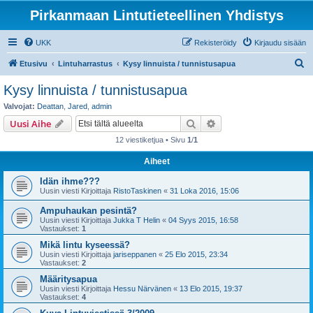
Pirkanmaan Lintutieteellinen Yhdistys
UKK
Rekisteröidy
Kirjaudu sisään
E
Etusivu
Lintuharrastus
Kysy linnuista / tunnistusapua
t
Kysy linnuista / tunnistusapua
s
Valvojat:
Deattan
,
Jared
,
admin
i
Etsi
Tarkennettu haku
Uusi Aihe
12 viestiketjua • Sivu
1
/
1
Aiheet
Idän ihme???
Uusin viesti Kirjoittaja
RistoTaskinen
«
31 Loka 2016, 15:06
Ampuhaukan pesintä?
Uusin viesti Kirjoittaja
Jukka T Helin
«
04 Syys 2015, 16:58
Vastaukset:
1
Mikä lintu kyseessä?
Uusin viesti Kirjoittaja
jariseppanen
«
25 Elo 2015, 23:34
Vastaukset:
2
Määritysapua
Uusin viesti Kirjoittaja
Hessu Närvänen
«
13 Elo 2015, 19:37
Vastaukset:
4