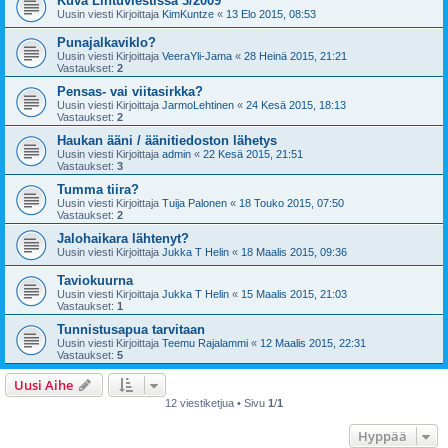
Kuva Lintuviestissä 3/2009
Uusin viesti Kirjoittaja
KimKuntze
«
13 Elo 2015, 08:53
Punajalkaviklo?
Uusin viesti Kirjoittaja
VeeraYli-Jama
«
28 Heinä 2015, 21:21
Vastaukset:
2
Pensas- vai viitasirkka?
Uusin viesti Kirjoittaja
JarmoLehtinen
«
24 Kesä 2015, 18:13
Vastaukset:
2
Haukan ääni / äänitiedoston lähetys
Uusin viesti Kirjoittaja
admin
«
22 Kesä 2015, 21:51
Vastaukset:
3
Tumma tiira?
Uusin viesti Kirjoittaja
Tuija Palonen
«
18 Touko 2015, 07:50
Vastaukset:
2
Jalohaikara lähtenyt?
Uusin viesti Kirjoittaja
Jukka T Helin
«
18 Maalis 2015, 09:36
Taviokuurna
Uusin viesti Kirjoittaja
Jukka T Helin
«
15 Maalis 2015, 21:03
Vastaukset:
1
Tunnistusapua tarvitaan
Uusin viesti Kirjoittaja
Teemu Rajalammi
«
12 Maalis 2015, 22:31
Vastaukset:
5
Uusi Aihe
12 viestiketjua • Sivu
1
/
1
Hyppää