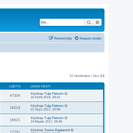
Etsi
Tarkennettu haku
Rekisteröidy
Kirjaudu sisään
10 viestiketjua • Sivu
1
/
1
LUETTU
UUSIN VIESTI
Kirjoittaja
Tuija Palonen
47304
16 Huhti 2018, 08:41
Kirjoittaja
Tuija Palonen
16519
21 Syys 2017, 20:06
Kirjoittaja
Tuija Palonen
16621
24 Maalis 2017, 09:46
Kirjoittaja
Teemu Rajalammi
17751