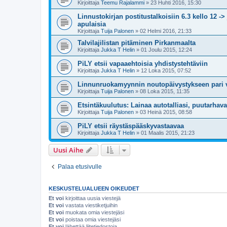
Kirjoittaja
Teemu Rajalammi
» 23 Huhti 2016, 15:30
Linnustokirjan postitustalkoisiin 6.3 kello 12 -> 
apulaisia
Kirjoittaja
Tuija Palonen
» 02 Helmi 2016, 21:33
Talvilajilistan pitäminen Pirkanmaalta
Kirjoittaja
Jukka T Helin
» 01 Joulu 2015, 12:24
PiLY etsii vapaaehtoisia yhdistystehtäviin
Kirjoittaja
Jukka T Helin
» 12 Loka 2015, 07:52
Linnunruokamyynnin noutopäivystykseen pari 
Kirjoittaja
Tuija Palonen
» 08 Loka 2015, 11:35
Etsintäkuulutus: Lainaa autotalliasi, puutarhava
Kirjoittaja
Tuija Palonen
» 03 Heinä 2015, 08:58
PiLY etsii räystäspääskyvastaavaa
Kirjoittaja
Jukka T Helin
» 01 Maalis 2015, 21:23
Uusi Aihe
Palaa etusivulle
KESKUSTELUALUEEN OIKEUDET
Et voi
kirjoittaa uusia viestejä
Et voi
vastata viestiketjuihin
Et voi
muokata omia viestejäsi
Et voi
poistaa omia viestejäsi
Et voi
lähettää liitetiedostoja