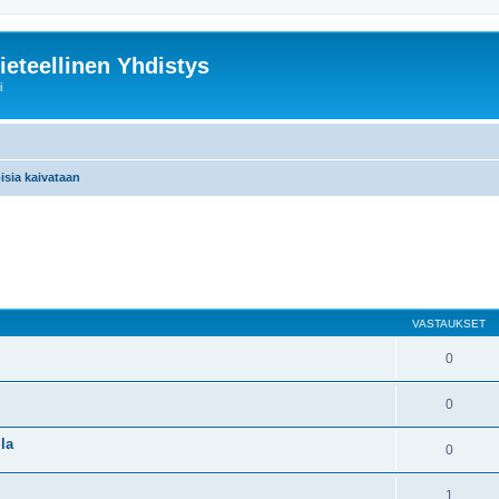
ieteellinen Yhdistys
i
isia kaivataan
nettu haku
VASTAUKSET
0
0
la
0
1