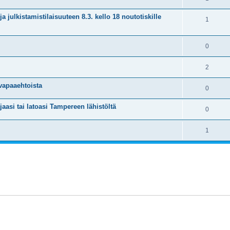
ja julkistamistilaisuuteen 8.3. kello 18 noutotiskille
1
0
2
vapaaehtoista
0
jaasi tai latoasi Tampereen lähistöltä
0
1