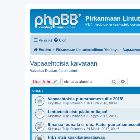
Pirkanmaan Lintut
PiLY:n tiedotus- ja keskustelufoorum
Pikalinkit
UKK
Etusivu
Pirkanmaan Lintutieteellinen Yhdistys
Vapaaehto
Vapaaehtoisia kaivataan
Valvojat:
Deattan
,
Jared
,
admin
Etsi
Tarken
Uusi Aihe
AIHEET
Vapaaehtoisia puutarhamessuille 2018!
Kirjoittaja
Tuija Palonen
» 16 Huhti 2018, 08:41
Lintuviesti etsii päätoimittajaa!
Kirjoittaja
Tuija Palonen
» 21 Syys 2017, 20:06
Ilmaisia lounaita ei ole.. Paitsi puutarhamessuil
Kirjoittaja
Tuija Palonen
» 24 Maalis 2017, 09:46
PiLY etsii koskikaravastaavaa