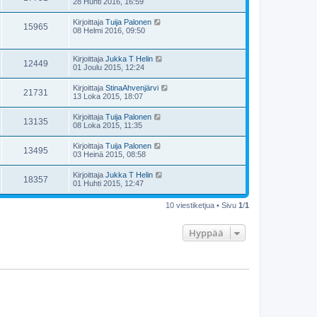
28 Huhti 2016, 16:59
Kirjoittaja
Tuija Palonen
15965
08 Helmi 2016, 09:50
Kirjoittaja
Jukka T Helin
12449
01 Joulu 2015, 12:24
Kirjoittaja
StinaAhvenjärvi
21731
13 Loka 2015, 18:07
Kirjoittaja
Tuija Palonen
13135
08 Loka 2015, 11:35
Kirjoittaja
Tuija Palonen
13495
03 Heinä 2015, 08:58
Kirjoittaja
Jukka T Helin
18357
01 Huhti 2015, 12:47
10 viestiketjua • Sivu
1
/
1
Hyppää