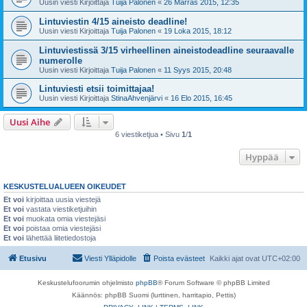
Uusin viesti Kirjoittaja
Tuija Palonen
«
26 Marras 2015, 12:35
Lintuviestin 4/15 aineisto deadline!
Uusin viesti Kirjoittaja
Tuija Palonen
«
19 Loka 2015, 18:12
Lintuviestissä 3/15 virheellinen aineistodeadline seuraavalle
numerolle
Uusin viesti Kirjoittaja
Tuija Palonen
«
11 Syys 2015, 20:48
Lintuviesti etsii toimittajaa!
Uusin viesti Kirjoittaja
StinaAhvenjärvi
«
16 Elo 2015, 16:45
Uusi Aihe
6 viestiketjua • Sivu
1
/
1
Hyppää
KESKUSTELUALUEEN OIKEUDET
Et voi
kirjoittaa uusia viestejä
Et voi
vastata viestiketjuihin
Et voi
muokata omia viestejäsi
Et voi
poistaa omia viestejäsi
Et voi
lähettää liitetiedostoja
Etusivu
Viesti Ylläpidolle
Poista evästeet
Kaikki ajat ovat
UTC+02:00
Keskustelufoorumin ohjelmisto
phpBB
® Forum Software © phpBB Limited
Käännös: phpBB Suomi (lurttinen, harritapio, Pettis)