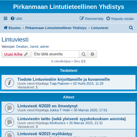
Pirkanmaan Lintutieteellinen Yhdistys
UKK
Rekisteröidy
Kirjaudu sisään
E
Etusivu
Pirkanmaan Lintutieteellinen Yhdistys
Lintuviesti
t
Lintuviesti
s
Valvojat:
Deattan
,
Jared
,
admin
i
Etsi
Tarkennettu haku
Uusi Aihe
6 viestiketjua • Sivu
1
/
1
Tiedotteet
Tiedote Lintuviestiin kirjoittaneille ja kuvanneille
Uusin viesti Kirjoittaja
Tuija Palonen
«
02 Huhti 2015, 11:28
Vastaukset:
1
Aiheet
Lintuviesti 4/2020 on ilmestynyt
Uusin viesti Kirjoittaja
Jukka T Helin
«
30 Marras 2020, 17:01
Lintuviestin taitto (sekä yleisesti syyskokouksen asioista)
Uusin viesti Kirjoittaja
KimKuntze
«
26 Marras 2015, 21:31
Vastaukset:
3
Lintuviesti 4/2015 myöhästyy