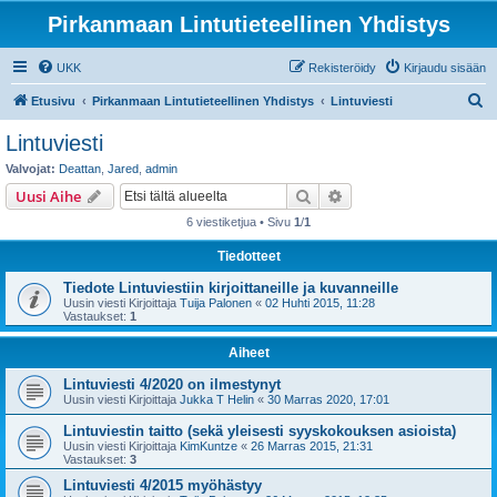
Pirkanmaan Lintutieteellinen Yhdistys
UKK
Rekisteröidy
Kirjaudu sisään
E
Etusivu
Pirkanmaan Lintutieteellinen Yhdistys
Lintuviesti
t
Lintuviesti
s
Valvojat:
Deattan
,
Jared
,
admin
i
Etsi
Tarkennettu haku
Uusi Aihe
6 viestiketjua • Sivu
1
/
1
Tiedotteet
Tiedote Lintuviestiin kirjoittaneille ja kuvanneille
Uusin viesti Kirjoittaja
Tuija Palonen
«
02 Huhti 2015, 11:28
Vastaukset:
1
Aiheet
Lintuviesti 4/2020 on ilmestynyt
Uusin viesti Kirjoittaja
Jukka T Helin
«
30 Marras 2020, 17:01
Lintuviestin taitto (sekä yleisesti syyskokouksen asioista)
Uusin viesti Kirjoittaja
KimKuntze
«
26 Marras 2015, 21:31
Vastaukset:
3
Lintuviesti 4/2015 myöhästyy