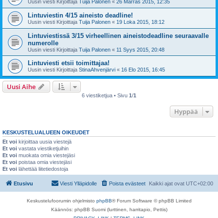
Uusin viesti Kirjoittaja
Tuija Palonen
«
26 Marras 2015, 12:35
Lintuviestin 4/15 aineisto deadline!
Uusin viesti Kirjoittaja
Tuija Palonen
«
19 Loka 2015, 18:12
Lintuviestissä 3/15 virheellinen aineistodeadline seuraavalle
numerolle
Uusin viesti Kirjoittaja
Tuija Palonen
«
11 Syys 2015, 20:48
Lintuviesti etsii toimittajaa!
Uusin viesti Kirjoittaja
StinaAhvenjärvi
«
16 Elo 2015, 16:45
Uusi Aihe
6 viestiketjua • Sivu
1
/
1
Hyppää
KESKUSTELUALUEEN OIKEUDET
Et voi
kirjoittaa uusia viestejä
Et voi
vastata viestiketjuihin
Et voi
muokata omia viestejäsi
Et voi
poistaa omia viestejäsi
Et voi
lähettää liitetiedostoja
Etusivu
Viesti Ylläpidolle
Poista evästeet
Kaikki ajat ovat
UTC+02:00
Keskustelufoorumin ohjelmisto
phpBB
® Forum Software © phpBB Limited
Käännös: phpBB Suomi (lurttinen, harritapio, Pettis)