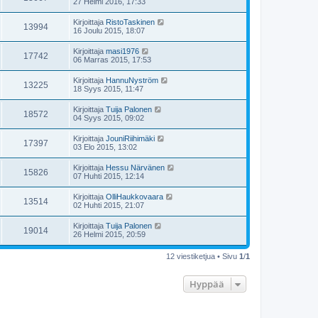
27 Helmi 2016, 17:33
Kirjoittaja
RistoTaskinen
13994
16 Joulu 2015, 18:07
Kirjoittaja
masi1976
17742
06 Marras 2015, 17:53
Kirjoittaja
HannuNyström
13225
18 Syys 2015, 11:47
Kirjoittaja
Tuija Palonen
18572
04 Syys 2015, 09:02
Kirjoittaja
JouniRiihimäki
17397
03 Elo 2015, 13:02
Kirjoittaja
Hessu Närvänen
15826
07 Huhti 2015, 12:14
Kirjoittaja
OlliHaukkovaara
13514
02 Huhti 2015, 21:07
Kirjoittaja
Tuija Palonen
19014
26 Helmi 2015, 20:59
12 viestiketjua • Sivu
1
/
1
Hyppää