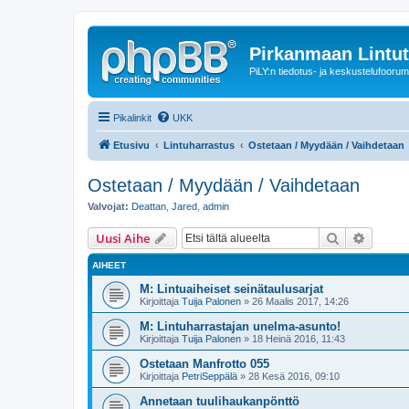
Pirkanmaan Lintut
PiLY:n tiedotus- ja keskustelufoorum
Pikalinkit
UKK
Etusivu
Lintuharrastus
Ostetaan / Myydään / Vaihdetaan
Ostetaan / Myydään / Vaihdetaan
Valvojat:
Deattan
,
Jared
,
admin
Etsi
Tarken
Uusi Aihe
AIHEET
M: Lintuaiheiset seinätaulusarjat
Kirjoittaja
Tuija Palonen
» 26 Maalis 2017, 14:26
M: Lintuharrastajan unelma-asunto!
Kirjoittaja
Tuija Palonen
» 18 Heinä 2016, 11:43
Ostetaan Manfrotto 055
Kirjoittaja
PetriSeppälä
» 28 Kesä 2016, 09:10
Annetaan tuulihaukanpönttö