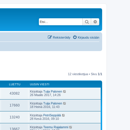
Etsi
Tarkennettu haku
Rekisteröidy
Kirjaudu sisään
12 viestiketjua • Sivu
1
/
1
LUETTU
UUSIN VIESTI
Kirjoittaja
Tuija Palonen
43082
26 Maalis 2017, 14:26
Kirjoittaja
Tuija Palonen
17660
18 Heinä 2016, 11:43
Kirjoittaja
PetriSeppälä
13240
28 Kesä 2016, 09:10
Kirjoittaja
Teemu Rajalammi
13667