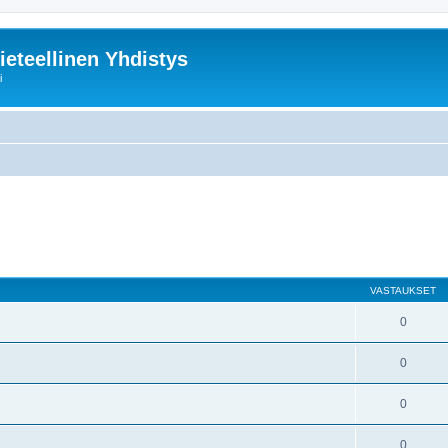
ieteellinen Yhdistys
i
nettu haku
VASTAUKSET
0
0
0
0