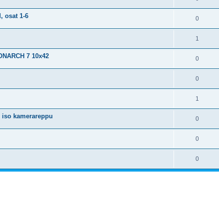
, osat 1-6
0
1
ONARCH 7 10x42
0
0
1
+ iso kamerareppu
0
0
0