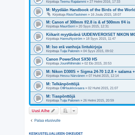
Kirjoittaja
Teemu Rajalammi
» 27 Helmi 2016, 17:33
M: Myydään Handbook of the Birds of the World
Kirjoittaja
RistoTaskinen
» 16 Joulu 2015, 18:07
M: Canon ef 300mm f/2.8 is & ef 500mm f/4 is
Kirjoittaja
MauriSorri
» 20 Syys 2015, 12:31
Kiikarit myytävänä UUDENVEROISET NIKON M
Kirjoittaja
HannuNyström
» 18 Syys 2015, 11:47
M: Iso erä vanhoja lintukirjoja
Kirjoittaja
Tuija Palonen
» 04 Syys 2015, 09:02
Canon PowerShot SX50 HS
Kirjoittaja
JouniRiihimäki
» 02 Elo 2015, 20:53
M: Nikon D300S + Sigma 24-70 1:2.8 + salama 
Kirjoittaja
Hessu Närvänen
» 07 Huhti 2015, 12:14
M: Telkänpönttöjä
Kirjoittaja
OlliHaukkovaara
» 02 Huhti 2015, 21:07
M: Tiaspönttöjä
Kirjoittaja
Tuija Palonen
» 26 Helmi 2015, 20:59
Uusi Aihe
Palaa etusivulle
KESKUSTELUALUEEN OIKEUDET