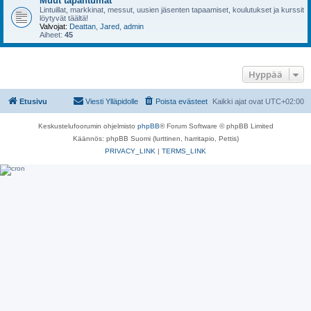
Muut tapahtumat
Lintuillat, markkinat, messut, uusien jäsenten tapaamiset, koulutukset ja kurssit
löytyvät täältä!
Valvojat:
Deattan
,
Jared
,
admin
Aiheet:
45
Hyppää
Etusivu
Viesti Ylläpidolle
Poista evästeet
Kaikki ajat ovat
UTC+02:00
Keskustelufoorumin ohjelmisto
phpBB
® Forum Software © phpBB Limited
Käännös: phpBB Suomi (lurttinen, harritapio, Pettis)
PRIVACY_LINK
|
TERMS_LINK