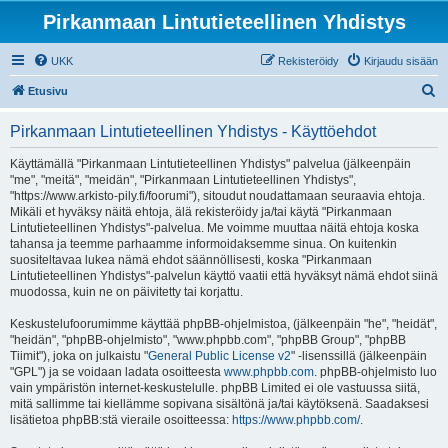
Pirkanmaan Lintutieteellinen Yhdistys
UKK
Rekisteröidy
Kirjaudu sisään
E
Etusivu
t
Pirkanmaan Lintutieteellinen Yhdistys - Käyttöehdot
s
i
Käyttämällä "Pirkanmaan Lintutieteellinen Yhdistys" palvelua (jälkeenpäin
"me", "meitä", "meidän", "Pirkanmaan Lintutieteellinen Yhdistys",
"https://www.arkisto-pily.fi/foorumi"), sitoudut noudattamaan seuraavia ehtoja.
Mikäli et hyväksy näitä ehtoja, älä rekisteröidy ja/tai käytä "Pirkanmaan
Lintutieteellinen Yhdistys"-palvelua. Me voimme muuttaa näitä ehtoja koska
tahansa ja teemme parhaamme informoidaksemme sinua. On kuitenkin
suositeltavaa lukea nämä ehdot säännöllisesti, koska "Pirkanmaan
Lintutieteellinen Yhdistys"-palvelun käyttö vaatii että hyväksyt nämä ehdot siinä
muodossa, kuin ne on päivitetty tai korjattu.
Keskustelufoorumimme käyttää phpBB-ohjelmistoa, (jälkeenpäin "he", "heidät",
"heidän", "phpBB-ohjelmisto", "www.phpbb.com", "phpBB Group", "phpBB
Tiimit"), joka on julkaistu "
General Public License v2
" -lisenssillä (jälkeenpäin
"GPL") ja se voidaan ladata osoitteesta
www.phpbb.com
. phpBB-ohjelmisto luo
vain ympäristön internet-keskustelulle. phpBB Limited ei ole vastuussa siitä,
mitä sallimme tai kiellämme sopivana sisältönä ja/tai käytöksenä. Saadaksesi
lisätietoa phpBB:stä vieraile osoitteessa:
https://www.phpbb.com/
.