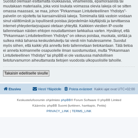
Suostut olemaan esittämättä loukkaavaa, vihamielistä, epämoraalista tai
muutakaan materiaalia, joka voisi loukata voimassa olevia lakeja oli se sitten
omassa maassasi, se maa, johon "Pirkanmaan Lintutieteellinen Yhdistys"-
palvelin on sijoitettu tai kansainvälisiä lakeja. Toimimalla tätä vastoin voidaan
sinut välittömästi ja lopullisesti poistaa järjestelmän käyttäjistä ja tarvittaessa
internet-yhteydentarjoajaasi otetaan yhteyttä. Kaikkien viestien IP-osoite
tallennetaan näiden ehtojen noudattamisen tarkkailua varten. Hyväksyt, että
"Pirkanmaan Lintutieteellinen Yhdistys" on oikeus poistaa, muokata, siirtää ja
sulkea mikä tahansa keskusteluketju tai viesti niin halutessamme. Suostut
myös siihen, että kaikki yllä annettu tieto tallennetaan tietokantaan. Tätä tietoa
ei anneta kolmannelle osapuolelle ilman suostumustasi, mutta "Pirkanmaan
Lintutieteellinen Yhdistys" tai phpBB ei ole vastuussa mahdollisen
tietoturvamurron aiheuttamasta tietojen vuodosta ulkopuolisille tahoille.
Takaisin edelliselle sivulle
Etusivu
Viesti Ylläpidolle
Poista evästeet
Kaikki ajat ovat
UTC+02:00
Keskustelufoorumin ohjelmisto
phpBB
® Forum Software © phpBB Limited
Käännös: phpBB Suomi (lurttinen, harritapio, Pettis)
PRIVACY_LINK
|
TERMS_LINK