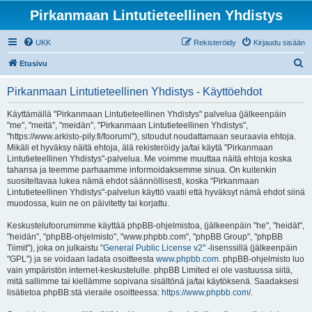
Pirkanmaan Lintutieteellinen Yhdistys
UKK
Rekisteröidy
Kirjaudu sisään
E
Etusivu
t
Pirkanmaan Lintutieteellinen Yhdistys - Käyttöehdot
s
i
Käyttämällä "Pirkanmaan Lintutieteellinen Yhdistys" palvelua (jälkeenpäin
"me", "meitä", "meidän", "Pirkanmaan Lintutieteellinen Yhdistys",
"https://www.arkisto-pily.fi/foorumi"), sitoudut noudattamaan seuraavia ehtoja.
Mikäli et hyväksy näitä ehtoja, älä rekisteröidy ja/tai käytä "Pirkanmaan
Lintutieteellinen Yhdistys"-palvelua. Me voimme muuttaa näitä ehtoja koska
tahansa ja teemme parhaamme informoidaksemme sinua. On kuitenkin
suositeltavaa lukea nämä ehdot säännöllisesti, koska "Pirkanmaan
Lintutieteellinen Yhdistys"-palvelun käyttö vaatii että hyväksyt nämä ehdot siinä
muodossa, kuin ne on päivitetty tai korjattu.
Keskustelufoorumimme käyttää phpBB-ohjelmistoa, (jälkeenpäin "he", "heidät",
"heidän", "phpBB-ohjelmisto", "www.phpbb.com", "phpBB Group", "phpBB
Tiimit"), joka on julkaistu "
General Public License v2
" -lisenssillä (jälkeenpäin
"GPL") ja se voidaan ladata osoitteesta
www.phpbb.com
. phpBB-ohjelmisto luo
vain ympäristön internet-keskustelulle. phpBB Limited ei ole vastuussa siitä,
mitä sallimme tai kiellämme sopivana sisältönä ja/tai käytöksenä. Saadaksesi
lisätietoa phpBB:stä vieraile osoitteessa:
https://www.phpbb.com/
.