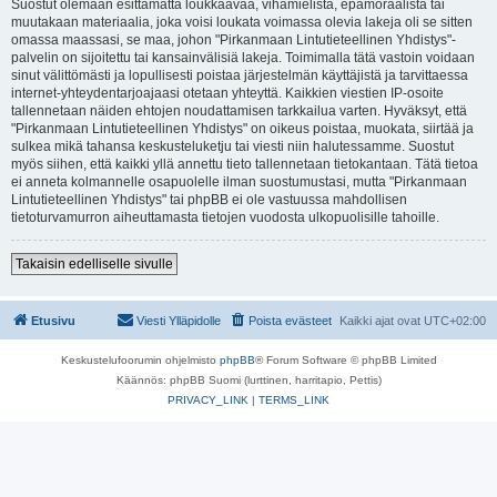
Suostut olemaan esittämättä loukkaavaa, vihamielistä, epämoraalista tai
muutakaan materiaalia, joka voisi loukata voimassa olevia lakeja oli se sitten
omassa maassasi, se maa, johon "Pirkanmaan Lintutieteellinen Yhdistys"-
palvelin on sijoitettu tai kansainvälisiä lakeja. Toimimalla tätä vastoin voidaan
sinut välittömästi ja lopullisesti poistaa järjestelmän käyttäjistä ja tarvittaessa
internet-yhteydentarjoajaasi otetaan yhteyttä. Kaikkien viestien IP-osoite
tallennetaan näiden ehtojen noudattamisen tarkkailua varten. Hyväksyt, että
"Pirkanmaan Lintutieteellinen Yhdistys" on oikeus poistaa, muokata, siirtää ja
sulkea mikä tahansa keskusteluketju tai viesti niin halutessamme. Suostut
myös siihen, että kaikki yllä annettu tieto tallennetaan tietokantaan. Tätä tietoa
ei anneta kolmannelle osapuolelle ilman suostumustasi, mutta "Pirkanmaan
Lintutieteellinen Yhdistys" tai phpBB ei ole vastuussa mahdollisen
tietoturvamurron aiheuttamasta tietojen vuodosta ulkopuolisille tahoille.
Takaisin edelliselle sivulle
Etusivu
Viesti Ylläpidolle
Poista evästeet
Kaikki ajat ovat
UTC+02:00
Keskustelufoorumin ohjelmisto
phpBB
® Forum Software © phpBB Limited
Käännös: phpBB Suomi (lurttinen, harritapio, Pettis)
PRIVACY_LINK
|
TERMS_LINK