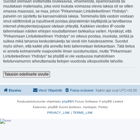
Suostut olemaan esittämättä loukkaavaa, vihamielistä, epämoraalista tai
muutakaan materiaalia, joka voisi loukata voimassa olevia lakeja oli se sitten
omassa maassasi, se maa, johon "Pirkanmaan Lintutieteellinen Yhdistys"-
palvelin on sijoitettu tai kansainvälisiä lakeja. Toimimalla tätä vastoin voidaan
sinut välittömästi ja lopullisesti poistaa järjestelmän käyttäjistä ja tarvittaessa
internet-yhteydentarjoajaasi otetaan yhteyttä. Kaikkien viestien IP-osoite
tallennetaan näiden ehtojen noudattamisen tarkkailua varten. Hyväksyt, että
"Pirkanmaan Lintutieteellinen Yhdistys" on oikeus poistaa, muokata, siirtää ja
sulkea mikä tahansa keskusteluketju tai viesti niin halutessamme. Suostut
myös siihen, että kaikki yllä annettu tieto tallennetaan tietokantaan. Tätä tietoa
ei anneta kolmannelle osapuolelle ilman suostumustasi, mutta "Pirkanmaan
Lintutieteellinen Yhdistys" tai phpBB ei ole vastuussa mahdollisen
tietoturvamurron aiheuttamasta tietojen vuodosta ulkopuolisille tahoille.
Takaisin edelliselle sivulle
Etusivu
Viesti Ylläpidolle
Poista evästeet
Kaikki ajat ovat
UTC+02:00
Keskustelufoorumin ohjelmisto
phpBB
® Forum Software © phpBB Limited
Käännös: phpBB Suomi (lurttinen, harritapio, Pettis)
PRIVACY_LINK
|
TERMS_LINK