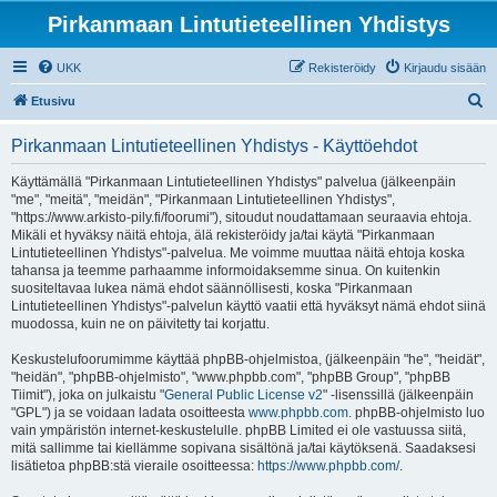
Pirkanmaan Lintutieteellinen Yhdistys
UKK
Rekisteröidy
Kirjaudu sisään
E
Etusivu
t
Pirkanmaan Lintutieteellinen Yhdistys - Käyttöehdot
s
i
Käyttämällä "Pirkanmaan Lintutieteellinen Yhdistys" palvelua (jälkeenpäin
"me", "meitä", "meidän", "Pirkanmaan Lintutieteellinen Yhdistys",
"https://www.arkisto-pily.fi/foorumi"), sitoudut noudattamaan seuraavia ehtoja.
Mikäli et hyväksy näitä ehtoja, älä rekisteröidy ja/tai käytä "Pirkanmaan
Lintutieteellinen Yhdistys"-palvelua. Me voimme muuttaa näitä ehtoja koska
tahansa ja teemme parhaamme informoidaksemme sinua. On kuitenkin
suositeltavaa lukea nämä ehdot säännöllisesti, koska "Pirkanmaan
Lintutieteellinen Yhdistys"-palvelun käyttö vaatii että hyväksyt nämä ehdot siinä
muodossa, kuin ne on päivitetty tai korjattu.
Keskustelufoorumimme käyttää phpBB-ohjelmistoa, (jälkeenpäin "he", "heidät",
"heidän", "phpBB-ohjelmisto", "www.phpbb.com", "phpBB Group", "phpBB
Tiimit"), joka on julkaistu "
General Public License v2
" -lisenssillä (jälkeenpäin
"GPL") ja se voidaan ladata osoitteesta
www.phpbb.com
. phpBB-ohjelmisto luo
vain ympäristön internet-keskustelulle. phpBB Limited ei ole vastuussa siitä,
mitä sallimme tai kiellämme sopivana sisältönä ja/tai käytöksenä. Saadaksesi
lisätietoa phpBB:stä vieraile osoitteessa:
https://www.phpbb.com/
.