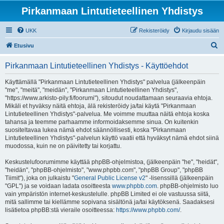
Pirkanmaan Lintutieteellinen Yhdistys
UKK
Rekisteröidy
Kirjaudu sisään
E
Etusivu
t
Pirkanmaan Lintutieteellinen Yhdistys - Käyttöehdot
s
i
Käyttämällä "Pirkanmaan Lintutieteellinen Yhdistys" palvelua (jälkeenpäin
"me", "meitä", "meidän", "Pirkanmaan Lintutieteellinen Yhdistys",
"https://www.arkisto-pily.fi/foorumi"), sitoudut noudattamaan seuraavia ehtoja.
Mikäli et hyväksy näitä ehtoja, älä rekisteröidy ja/tai käytä "Pirkanmaan
Lintutieteellinen Yhdistys"-palvelua. Me voimme muuttaa näitä ehtoja koska
tahansa ja teemme parhaamme informoidaksemme sinua. On kuitenkin
suositeltavaa lukea nämä ehdot säännöllisesti, koska "Pirkanmaan
Lintutieteellinen Yhdistys"-palvelun käyttö vaatii että hyväksyt nämä ehdot siinä
muodossa, kuin ne on päivitetty tai korjattu.
Keskustelufoorumimme käyttää phpBB-ohjelmistoa, (jälkeenpäin "he", "heidät",
"heidän", "phpBB-ohjelmisto", "www.phpbb.com", "phpBB Group", "phpBB
Tiimit"), joka on julkaistu "
General Public License v2
" -lisenssillä (jälkeenpäin
"GPL") ja se voidaan ladata osoitteesta
www.phpbb.com
. phpBB-ohjelmisto luo
vain ympäristön internet-keskustelulle. phpBB Limited ei ole vastuussa siitä,
mitä sallimme tai kiellämme sopivana sisältönä ja/tai käytöksenä. Saadaksesi
lisätietoa phpBB:stä vieraile osoitteessa:
https://www.phpbb.com/
.