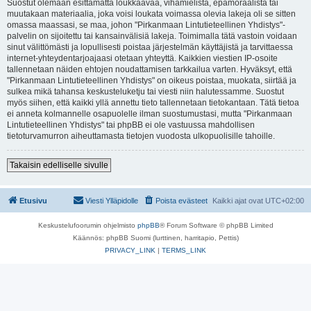
Suostut olemaan esittämättä loukkaavaa, vihamielistä, epämoraalista tai
muutakaan materiaalia, joka voisi loukata voimassa olevia lakeja oli se sitten
omassa maassasi, se maa, johon "Pirkanmaan Lintutieteellinen Yhdistys"-
palvelin on sijoitettu tai kansainvälisiä lakeja. Toimimalla tätä vastoin voidaan
sinut välittömästi ja lopullisesti poistaa järjestelmän käyttäjistä ja tarvittaessa
internet-yhteydentarjoajaasi otetaan yhteyttä. Kaikkien viestien IP-osoite
tallennetaan näiden ehtojen noudattamisen tarkkailua varten. Hyväksyt, että
"Pirkanmaan Lintutieteellinen Yhdistys" on oikeus poistaa, muokata, siirtää ja
sulkea mikä tahansa keskusteluketju tai viesti niin halutessamme. Suostut
myös siihen, että kaikki yllä annettu tieto tallennetaan tietokantaan. Tätä tietoa
ei anneta kolmannelle osapuolelle ilman suostumustasi, mutta "Pirkanmaan
Lintutieteellinen Yhdistys" tai phpBB ei ole vastuussa mahdollisen
tietoturvamurron aiheuttamasta tietojen vuodosta ulkopuolisille tahoille.
Takaisin edelliselle sivulle
Etusivu
Viesti Ylläpidolle
Poista evästeet
Kaikki ajat ovat
UTC+02:00
Keskustelufoorumin ohjelmisto
phpBB
® Forum Software © phpBB Limited
Käännös: phpBB Suomi (lurttinen, harritapio, Pettis)
PRIVACY_LINK
|
TERMS_LINK