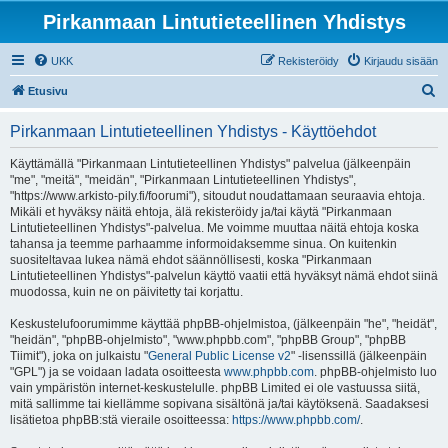
Pirkanmaan Lintutieteellinen Yhdistys
UKK
Rekisteröidy
Kirjaudu sisään
E
Etusivu
t
Pirkanmaan Lintutieteellinen Yhdistys - Käyttöehdot
s
i
Käyttämällä "Pirkanmaan Lintutieteellinen Yhdistys" palvelua (jälkeenpäin
"me", "meitä", "meidän", "Pirkanmaan Lintutieteellinen Yhdistys",
"https://www.arkisto-pily.fi/foorumi"), sitoudut noudattamaan seuraavia ehtoja.
Mikäli et hyväksy näitä ehtoja, älä rekisteröidy ja/tai käytä "Pirkanmaan
Lintutieteellinen Yhdistys"-palvelua. Me voimme muuttaa näitä ehtoja koska
tahansa ja teemme parhaamme informoidaksemme sinua. On kuitenkin
suositeltavaa lukea nämä ehdot säännöllisesti, koska "Pirkanmaan
Lintutieteellinen Yhdistys"-palvelun käyttö vaatii että hyväksyt nämä ehdot siinä
muodossa, kuin ne on päivitetty tai korjattu.
Keskustelufoorumimme käyttää phpBB-ohjelmistoa, (jälkeenpäin "he", "heidät",
"heidän", "phpBB-ohjelmisto", "www.phpbb.com", "phpBB Group", "phpBB
Tiimit"), joka on julkaistu "
General Public License v2
" -lisenssillä (jälkeenpäin
"GPL") ja se voidaan ladata osoitteesta
www.phpbb.com
. phpBB-ohjelmisto luo
vain ympäristön internet-keskustelulle. phpBB Limited ei ole vastuussa siitä,
mitä sallimme tai kiellämme sopivana sisältönä ja/tai käytöksenä. Saadaksesi
lisätietoa phpBB:stä vieraile osoitteessa:
https://www.phpbb.com/
.