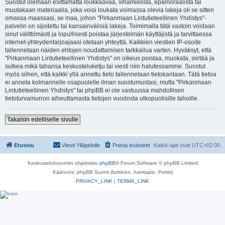
Suostut olemaan esittämättä loukkaavaa, vihamielistä, epämoraalista tai
muutakaan materiaalia, joka voisi loukata voimassa olevia lakeja oli se sitten
omassa maassasi, se maa, johon "Pirkanmaan Lintutieteellinen Yhdistys"-
palvelin on sijoitettu tai kansainvälisiä lakeja. Toimimalla tätä vastoin voidaan
sinut välittömästi ja lopullisesti poistaa järjestelmän käyttäjistä ja tarvittaessa
internet-yhteydentarjoajaasi otetaan yhteyttä. Kaikkien viestien IP-osoite
tallennetaan näiden ehtojen noudattamisen tarkkailua varten. Hyväksyt, että
"Pirkanmaan Lintutieteellinen Yhdistys" on oikeus poistaa, muokata, siirtää ja
sulkea mikä tahansa keskusteluketju tai viesti niin halutessamme. Suostut
myös siihen, että kaikki yllä annettu tieto tallennetaan tietokantaan. Tätä tietoa
ei anneta kolmannelle osapuolelle ilman suostumustasi, mutta "Pirkanmaan
Lintutieteellinen Yhdistys" tai phpBB ei ole vastuussa mahdollisen
tietoturvamurron aiheuttamasta tietojen vuodosta ulkopuolisille tahoille.
Takaisin edelliselle sivulle
Etusivu
Viesti Ylläpidolle
Poista evästeet
Kaikki ajat ovat
UTC+02:00
Keskustelufoorumin ohjelmisto
phpBB
® Forum Software © phpBB Limited
Käännös: phpBB Suomi (lurttinen, harritapio, Pettis)
PRIVACY_LINK
|
TERMS_LINK