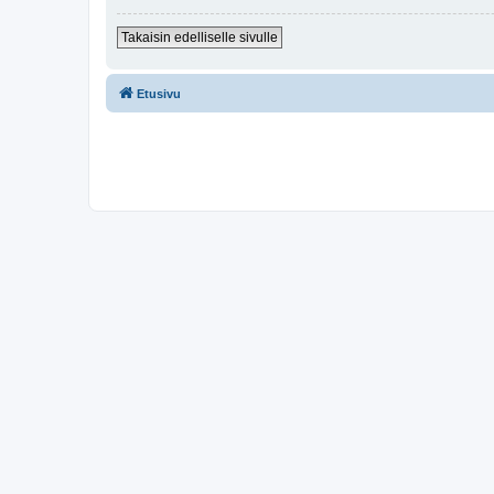
Takaisin edelliselle sivulle
Etusivu