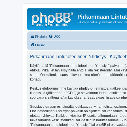
Pirkanmaan Lintut
PiLY:n tiedotus- ja keskustelufoorum
Pikalinkit
UKK
Etusivu
Pirkanmaan Lintutieteellinen Yhdistys - Käyttöe
Käyttämällä "Pirkanmaan Lintutieteellinen Yhdistys" palvelua (j
ehtoja. Mikäli et hyväksy näitä ehtoja, älä rekisteröidy ja/t
sinua. On kuitenkin suositeltavaa lukea nämä ehdot säännöllises
korjattu.
Keskustelufoorumimme käyttää phpBB-ohjelmistoa, (jälkeenpäin 
lisenssillä (jälkeenpäin "GPL") ja se voidaan ladata osoitteesta
sopivana sisältönä ja/tai käytöksenä. Saadaksesi lisätietoa php
Suostut olemaan esittämättä loukkaavaa, vihamielistä, epämora
Lintutieteellinen Yhdistys"-palvelin on sijoitettu tai kansainvälis
otetaan yhteyttä. Kaikkien viestien IP-osoite tallennetaan näid
mikä tahansa keskusteluketju tai viesti niin halutessamme. Suos
"Pirkanmaan Lintutieteellinen Yhdistys" tai phpBB ei ole vastuu