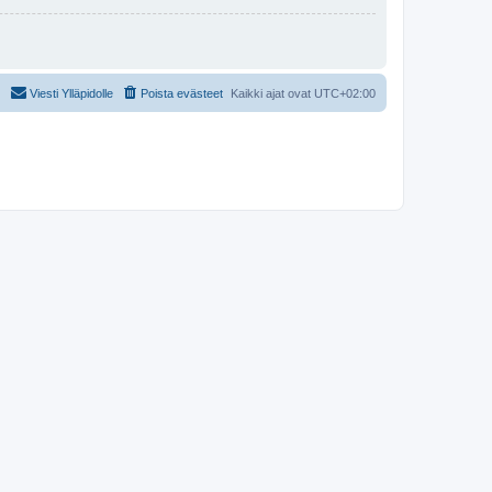
Viesti Ylläpidolle
Poista evästeet
Kaikki ajat ovat
UTC+02:00