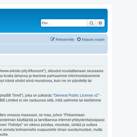
Etsi
Tarkennettu haku
Rekisteröidy
Kirjaudu sisään
//www.arkisto-pily.fi/foorumi"), sitoudut noudattamaan seuraavia
ä ehtoja koska tahansa ja teemme parhaamme informoidaksemme
syt nämä ehdot siinä muodossa, kuin ne on päivitetty tai
pBB Tiimit"), joka on julkaistu "
General Public License v2
" -
BB Limited ei ole vastuussa siitä, mitä sallimme tai kiellämme
e sitten omassa maassasi, se maa, johon "Pirkanmaan
ärjestelmän käyttäjistä ja tarvittaessa internet-yhteydentarjoajaasi
inen Yhdistys" on oikeus poistaa, muokata, siirtää ja sulkea
oa ei anneta kolmannelle osapuolelle ilman suostumustasi, mutta
oille.