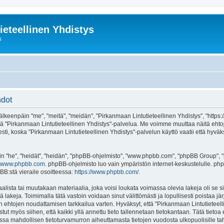
ieteellinen Yhdistys
i
hdot
älkeenpäin "me", "meitä", "meidän", "Pirkanmaan Lintutieteellinen Yhdistys", "https:
ai käytä "Pirkanmaan Lintutieteellinen Yhdistys"-palvelua. Me voimme muuttaa näit
ti, koska "Pirkanmaan Lintutieteellinen Yhdistys"-palvelun käyttö vaatii että hyväk
"he", "heidät", "heidän", "phpBB-ohjelmisto", "www.phpbb.com", "phpBB Group", "ph
www.phpbb.com
. phpBB-ohjelmisto luo vain ympäristön internet-keskustelulle. php
BB:stä vieraile osoitteessa:
https://www.phpbb.com/
.
alista tai muutakaan materiaalia, joka voisi loukata voimassa olevia lakeja oli s
iä lakeja. Toimimalla tätä vastoin voidaan sinut välittömästi ja lopullisesti poistaa j
en ehtojen noudattamisen tarkkailua varten. Hyväksyt, että "Pirkanmaan Lintutieteell
tut myös siihen, että kaikki yllä annettu tieto tallennetaan tietokantaan. Tätä tiet
ssa mahdollisen tietoturvamurron aiheuttamasta tietojen vuodosta ulkopuolisille tah