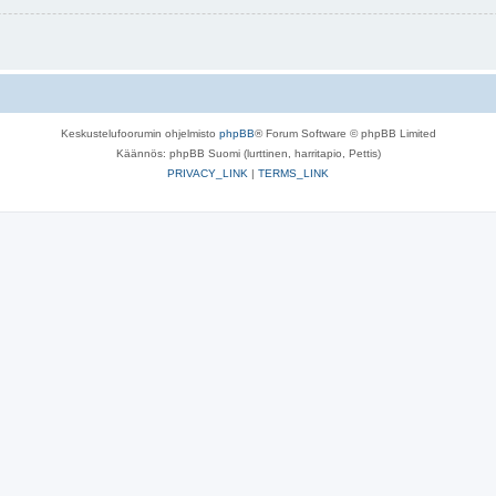
Keskustelufoorumin ohjelmisto
phpBB
® Forum Software © phpBB Limited
Käännös: phpBB Suomi (lurttinen, harritapio, Pettis)
PRIVACY_LINK
|
TERMS_LINK