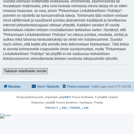
Suostut olemaan esittämättä loukkaavaa, vihamielistä, epämoraalista tai
muutakaan materiaalia, joka voisi loukata voimassa olevia lakeja oli se sitten
omassa maassasi, se maa, johon "Pirkanmaan Lintutieteellinen Yhdistys"-
palvelin on sijoitettu tai kansainvälisiä lakeja. Toimimalla tätä vastoin voidaan
sinut välittömästi ja lopullisesti poistaa järjestelmän käyttäjistä ja tarvittaessa
internet-yhteydentarjoajaasi otetaan yhteyttä. Kaikkien viestien IP-osoite
tallennetaan näiden ehtojen noudattamisen tarkkailua varten. Hyväksyt, että
"Pirkanmaan Lintutieteellinen Yhdistys" on oikeus poistaa, muokata, siirtää ja
sulkea mikä tahansa keskusteluketju tai viesti niin halutessamme. Suostut
myös siihen, että kaikki yllä annettu tieto tallennetaan tietokantaan. Tätä tietoa
ei anneta kolmannelle osapuolelle ilman suostumustasi, mutta "Pirkanmaan
Lintutieteellinen Yhdistys" tai phpBB ei ole vastuussa mahdollisen
tietoturvamurron aiheuttamasta tietojen vuodosta ulkopuolisille tahoille.
Takaisin edelliselle sivulle
Etusivu
Viesti Ylläpidolle
Poista evästeet
Kaikki ajat ovat
UTC+02:00
Keskustelufoorumin ohjelmisto
phpBB
® Forum Software © phpBB Limited
Käännös: phpBB Suomi (lurttinen, harritapio, Pettis)
PRIVACY_LINK
|
TERMS_LINK