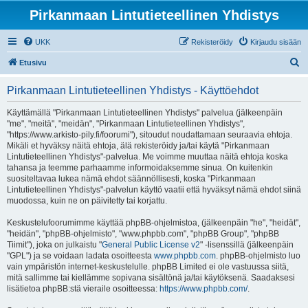
Pirkanmaan Lintutieteellinen Yhdistys
UKK
Rekisteröidy
Kirjaudu sisään
E
Etusivu
t
Pirkanmaan Lintutieteellinen Yhdistys - Käyttöehdot
s
i
Käyttämällä "Pirkanmaan Lintutieteellinen Yhdistys" palvelua (jälkeenpäin
"me", "meitä", "meidän", "Pirkanmaan Lintutieteellinen Yhdistys",
"https://www.arkisto-pily.fi/foorumi"), sitoudut noudattamaan seuraavia ehtoja.
Mikäli et hyväksy näitä ehtoja, älä rekisteröidy ja/tai käytä "Pirkanmaan
Lintutieteellinen Yhdistys"-palvelua. Me voimme muuttaa näitä ehtoja koska
tahansa ja teemme parhaamme informoidaksemme sinua. On kuitenkin
suositeltavaa lukea nämä ehdot säännöllisesti, koska "Pirkanmaan
Lintutieteellinen Yhdistys"-palvelun käyttö vaatii että hyväksyt nämä ehdot siinä
muodossa, kuin ne on päivitetty tai korjattu.
Keskustelufoorumimme käyttää phpBB-ohjelmistoa, (jälkeenpäin "he", "heidät",
"heidän", "phpBB-ohjelmisto", "www.phpbb.com", "phpBB Group", "phpBB
Tiimit"), joka on julkaistu "
General Public License v2
" -lisenssillä (jälkeenpäin
"GPL") ja se voidaan ladata osoitteesta
www.phpbb.com
. phpBB-ohjelmisto luo
vain ympäristön internet-keskustelulle. phpBB Limited ei ole vastuussa siitä,
mitä sallimme tai kiellämme sopivana sisältönä ja/tai käytöksenä. Saadaksesi
lisätietoa phpBB:stä vieraile osoitteessa:
https://www.phpbb.com/
.