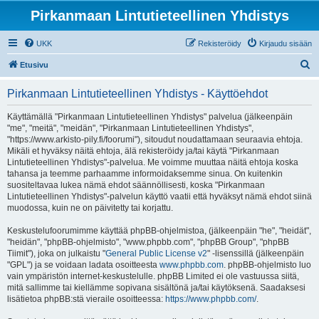
Pirkanmaan Lintutieteellinen Yhdistys
UKK
Rekisteröidy
Kirjaudu sisään
E
Etusivu
t
Pirkanmaan Lintutieteellinen Yhdistys - Käyttöehdot
s
i
Käyttämällä "Pirkanmaan Lintutieteellinen Yhdistys" palvelua (jälkeenpäin
"me", "meitä", "meidän", "Pirkanmaan Lintutieteellinen Yhdistys",
"https://www.arkisto-pily.fi/foorumi"), sitoudut noudattamaan seuraavia ehtoja.
Mikäli et hyväksy näitä ehtoja, älä rekisteröidy ja/tai käytä "Pirkanmaan
Lintutieteellinen Yhdistys"-palvelua. Me voimme muuttaa näitä ehtoja koska
tahansa ja teemme parhaamme informoidaksemme sinua. On kuitenkin
suositeltavaa lukea nämä ehdot säännöllisesti, koska "Pirkanmaan
Lintutieteellinen Yhdistys"-palvelun käyttö vaatii että hyväksyt nämä ehdot siinä
muodossa, kuin ne on päivitetty tai korjattu.
Keskustelufoorumimme käyttää phpBB-ohjelmistoa, (jälkeenpäin "he", "heidät",
"heidän", "phpBB-ohjelmisto", "www.phpbb.com", "phpBB Group", "phpBB
Tiimit"), joka on julkaistu "
General Public License v2
" -lisenssillä (jälkeenpäin
"GPL") ja se voidaan ladata osoitteesta
www.phpbb.com
. phpBB-ohjelmisto luo
vain ympäristön internet-keskustelulle. phpBB Limited ei ole vastuussa siitä,
mitä sallimme tai kiellämme sopivana sisältönä ja/tai käytöksenä. Saadaksesi
lisätietoa phpBB:stä vieraile osoitteessa:
https://www.phpbb.com/
.