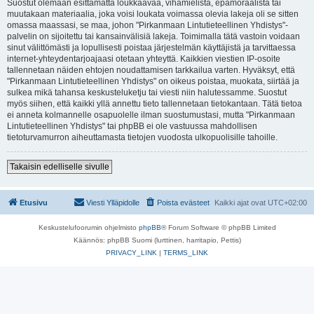
Suostut olemaan esittämättä loukkaavaa, vihamielistä, epämoraalista tai
muutakaan materiaalia, joka voisi loukata voimassa olevia lakeja oli se sitten
omassa maassasi, se maa, johon "Pirkanmaan Lintutieteellinen Yhdistys"-
palvelin on sijoitettu tai kansainvälisiä lakeja. Toimimalla tätä vastoin voidaan
sinut välittömästi ja lopullisesti poistaa järjestelmän käyttäjistä ja tarvittaessa
internet-yhteydentarjoajaasi otetaan yhteyttä. Kaikkien viestien IP-osoite
tallennetaan näiden ehtojen noudattamisen tarkkailua varten. Hyväksyt, että
"Pirkanmaan Lintutieteellinen Yhdistys" on oikeus poistaa, muokata, siirtää ja
sulkea mikä tahansa keskusteluketju tai viesti niin halutessamme. Suostut
myös siihen, että kaikki yllä annettu tieto tallennetaan tietokantaan. Tätä tietoa
ei anneta kolmannelle osapuolelle ilman suostumustasi, mutta "Pirkanmaan
Lintutieteellinen Yhdistys" tai phpBB ei ole vastuussa mahdollisen
tietoturvamurron aiheuttamasta tietojen vuodosta ulkopuolisille tahoille.
Takaisin edelliselle sivulle
Etusivu
Viesti Ylläpidolle
Poista evästeet
Kaikki ajat ovat
UTC+02:00
Keskustelufoorumin ohjelmisto
phpBB
® Forum Software © phpBB Limited
Käännös: phpBB Suomi (lurttinen, harritapio, Pettis)
PRIVACY_LINK
|
TERMS_LINK