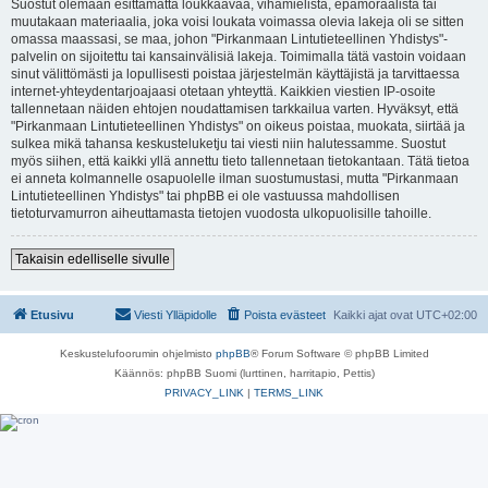
Suostut olemaan esittämättä loukkaavaa, vihamielistä, epämoraalista tai
muutakaan materiaalia, joka voisi loukata voimassa olevia lakeja oli se sitten
omassa maassasi, se maa, johon "Pirkanmaan Lintutieteellinen Yhdistys"-
palvelin on sijoitettu tai kansainvälisiä lakeja. Toimimalla tätä vastoin voidaan
sinut välittömästi ja lopullisesti poistaa järjestelmän käyttäjistä ja tarvittaessa
internet-yhteydentarjoajaasi otetaan yhteyttä. Kaikkien viestien IP-osoite
tallennetaan näiden ehtojen noudattamisen tarkkailua varten. Hyväksyt, että
"Pirkanmaan Lintutieteellinen Yhdistys" on oikeus poistaa, muokata, siirtää ja
sulkea mikä tahansa keskusteluketju tai viesti niin halutessamme. Suostut
myös siihen, että kaikki yllä annettu tieto tallennetaan tietokantaan. Tätä tietoa
ei anneta kolmannelle osapuolelle ilman suostumustasi, mutta "Pirkanmaan
Lintutieteellinen Yhdistys" tai phpBB ei ole vastuussa mahdollisen
tietoturvamurron aiheuttamasta tietojen vuodosta ulkopuolisille tahoille.
Takaisin edelliselle sivulle
Etusivu
Viesti Ylläpidolle
Poista evästeet
Kaikki ajat ovat
UTC+02:00
Keskustelufoorumin ohjelmisto
phpBB
® Forum Software © phpBB Limited
Käännös: phpBB Suomi (lurttinen, harritapio, Pettis)
PRIVACY_LINK
|
TERMS_LINK