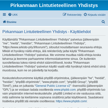
Pirkanmaan Lintutieteellinen Yhdistys
UKK
Rekisteröidy
Kirjaudu sisään
E
Etusivu
t
Pirkanmaan Lintutieteellinen Yhdistys - Käyttöehdot
s
i
Käyttämällä "Pirkanmaan Lintutieteellinen Yhdistys" palvelua (jälkeenpäin
"me", "meitä", "meidän", "Pirkanmaan Lintutieteellinen Yhdistys",
"https://www.arkisto-pily.fi/foorumi"), sitoudut noudattamaan seuraavia ehtoja.
Mikäli et hyväksy näitä ehtoja, älä rekisteröidy ja/tai käytä "Pirkanmaan
Lintutieteellinen Yhdistys"-palvelua. Me voimme muuttaa näitä ehtoja koska
tahansa ja teemme parhaamme informoidaksemme sinua. On kuitenkin
suositeltavaa lukea nämä ehdot säännöllisesti, koska "Pirkanmaan
Lintutieteellinen Yhdistys"-palvelun käyttö vaatii että hyväksyt nämä ehdot siinä
muodossa, kuin ne on päivitetty tai korjattu.
Keskustelufoorumimme käyttää phpBB-ohjelmistoa, (jälkeenpäin "he", "heidät",
"heidän", "phpBB-ohjelmisto", "www.phpbb.com", "phpBB Group", "phpBB
Tiimit"), joka on julkaistu "
General Public License v2
" -lisenssillä (jälkeenpäin
"GPL") ja se voidaan ladata osoitteesta
www.phpbb.com
. phpBB-ohjelmisto luo
vain ympäristön internet-keskustelulle. phpBB Limited ei ole vastuussa siitä,
mitä sallimme tai kiellämme sopivana sisältönä ja/tai käytöksenä. Saadaksesi
lisätietoa phpBB:stä vieraile osoitteessa:
https://www.phpbb.com/
.