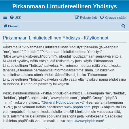
Pirkanmaan Lintutieteellinen Yhdistys
UKK
Rekisteröidy
Kirjaudu sisään
E
Etusivu
t
Pirkanmaan Lintutieteellinen Yhdistys - Käyttöehdot
s
i
Käyttämällä "Pirkanmaan Lintutieteellinen Yhdistys" palvelua (jälkeenpäin
"me", "meitä", "meidän", "Pirkanmaan Lintutieteellinen Yhdistys",
"https://www.arkisto-pily.fi/foorumi"), sitoudut noudattamaan seuraavia ehtoja.
Mikäli et hyväksy näitä ehtoja, älä rekisteröidy ja/tai käytä "Pirkanmaan
Lintutieteellinen Yhdistys"-palvelua. Me voimme muuttaa näitä ehtoja koska
tahansa ja teemme parhaamme informoidaksemme sinua. On kuitenkin
suositeltavaa lukea nämä ehdot säännöllisesti, koska "Pirkanmaan
Lintutieteellinen Yhdistys"-palvelun käyttö vaatii että hyväksyt nämä ehdot siinä
muodossa, kuin ne on päivitetty tai korjattu.
Keskustelufoorumimme käyttää phpBB-ohjelmistoa, (jälkeenpäin "he", "heidät",
"heidän", "phpBB-ohjelmisto", "www.phpbb.com", "phpBB Group", "phpBB
Tiimit"), joka on julkaistu "
General Public License v2
" -lisenssillä (jälkeenpäin
"GPL") ja se voidaan ladata osoitteesta
www.phpbb.com
. phpBB-ohjelmisto luo
vain ympäristön internet-keskustelulle. phpBB Limited ei ole vastuussa siitä,
mitä sallimme tai kiellämme sopivana sisältönä ja/tai käytöksenä. Saadaksesi
lisätietoa phpBB:stä vieraile osoitteessa:
https://www.phpbb.com/
.