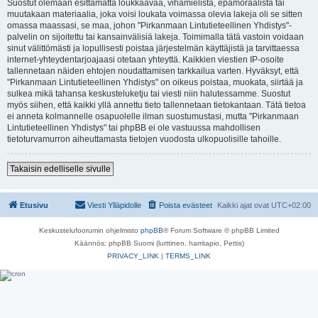
Suostut olemaan esittämättä loukkaavaa, vihamielistä, epämoraalista tai
muutakaan materiaalia, joka voisi loukata voimassa olevia lakeja oli se sitten
omassa maassasi, se maa, johon "Pirkanmaan Lintutieteellinen Yhdistys"-
palvelin on sijoitettu tai kansainvälisiä lakeja. Toimimalla tätä vastoin voidaan
sinut välittömästi ja lopullisesti poistaa järjestelmän käyttäjistä ja tarvittaessa
internet-yhteydentarjoajaasi otetaan yhteyttä. Kaikkien viestien IP-osoite
tallennetaan näiden ehtojen noudattamisen tarkkailua varten. Hyväksyt, että
"Pirkanmaan Lintutieteellinen Yhdistys" on oikeus poistaa, muokata, siirtää ja
sulkea mikä tahansa keskusteluketju tai viesti niin halutessamme. Suostut
myös siihen, että kaikki yllä annettu tieto tallennetaan tietokantaan. Tätä tietoa
ei anneta kolmannelle osapuolelle ilman suostumustasi, mutta "Pirkanmaan
Lintutieteellinen Yhdistys" tai phpBB ei ole vastuussa mahdollisen
tietoturvamurron aiheuttamasta tietojen vuodosta ulkopuolisille tahoille.
Takaisin edelliselle sivulle
Etusivu
Viesti Ylläpidolle
Poista evästeet
Kaikki ajat ovat
UTC+02:00
Keskustelufoorumin ohjelmisto
phpBB
® Forum Software © phpBB Limited
Käännös: phpBB Suomi (lurttinen, harritapio, Pettis)
PRIVACY_LINK
|
TERMS_LINK