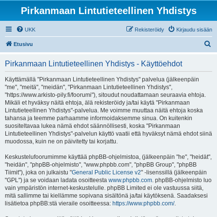
Pirkanmaan Lintutieteellinen Yhdistys
UKK
Rekisteröidy
Kirjaudu sisään
E
Etusivu
t
Pirkanmaan Lintutieteellinen Yhdistys - Käyttöehdot
s
i
Käyttämällä "Pirkanmaan Lintutieteellinen Yhdistys" palvelua (jälkeenpäin
"me", "meitä", "meidän", "Pirkanmaan Lintutieteellinen Yhdistys",
"https://www.arkisto-pily.fi/foorumi"), sitoudut noudattamaan seuraavia ehtoja.
Mikäli et hyväksy näitä ehtoja, älä rekisteröidy ja/tai käytä "Pirkanmaan
Lintutieteellinen Yhdistys"-palvelua. Me voimme muuttaa näitä ehtoja koska
tahansa ja teemme parhaamme informoidaksemme sinua. On kuitenkin
suositeltavaa lukea nämä ehdot säännöllisesti, koska "Pirkanmaan
Lintutieteellinen Yhdistys"-palvelun käyttö vaatii että hyväksyt nämä ehdot siinä
muodossa, kuin ne on päivitetty tai korjattu.
Keskustelufoorumimme käyttää phpBB-ohjelmistoa, (jälkeenpäin "he", "heidät",
"heidän", "phpBB-ohjelmisto", "www.phpbb.com", "phpBB Group", "phpBB
Tiimit"), joka on julkaistu "
General Public License v2
" -lisenssillä (jälkeenpäin
"GPL") ja se voidaan ladata osoitteesta
www.phpbb.com
. phpBB-ohjelmisto luo
vain ympäristön internet-keskustelulle. phpBB Limited ei ole vastuussa siitä,
mitä sallimme tai kiellämme sopivana sisältönä ja/tai käytöksenä. Saadaksesi
lisätietoa phpBB:stä vieraile osoitteessa:
https://www.phpbb.com/
.