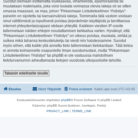
Suostut olemaan esittämättä loukkaavaa, vihamielistä, epämoraalista tai
muutakaan materiaalia, joka voisi loukata voimassa olevia lakeja oli se sitten
omassa maassasi, se maa, johon "Pirkanmaan Lintutieteellinen Yhdistys"-
palvelin on sijoitettu tai kansainvälisiä lakeja. Toimimalla tätä vastoin voidaan
sinut välittömästi ja lopullisesti poistaa järjestelmän käyttäjistä ja tarvittaessa
internet-yhteydentarjoajaasi otetaan yhteyttä. Kaikkien viestien IP-osoite
tallennetaan näiden ehtojen noudattamisen tarkkailua varten. Hyväksyt, että
"Pirkanmaan Lintutieteellinen Yhdistys" on oikeus poistaa, muokata, siirtää ja
sulkea mikä tahansa keskusteluketju tai viesti niin halutessamme. Suostut
myös siihen, että kaikki yllä annettu tieto tallennetaan tietokantaan. Tätä tietoa
ei anneta kolmannelle osapuolelle ilman suostumustasi, mutta "Pirkanmaan
Lintutieteellinen Yhdistys" tai phpBB ei ole vastuussa mahdollisen
tietoturvamurron aiheuttamasta tietojen vuodosta ulkopuolisille tahoille.
Takaisin edelliselle sivulle
Etusivu
Viesti Ylläpidolle
Poista evästeet
Kaikki ajat ovat
UTC+02:00
Keskustelufoorumin ohjelmisto
phpBB
® Forum Software © phpBB Limited
Käännös: phpBB Suomi (lurttinen, harritapio, Pettis)
PRIVACY_LINK
|
TERMS_LINK