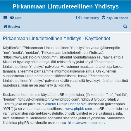
Pirkanmaan Lintutieteellinen Yhdistys
UKK
Rekisteröidy
Kirjaudu sisään
E
Etusivu
t
Pirkanmaan Lintutieteellinen Yhdistys - Käyttöehdot
s
i
Käyttämällä "Pirkanmaan Lintutieteellinen Yhdistys" palvelua (jälkeenpäin
"me", "meitä", "meidän", "Pirkanmaan Lintutieteellinen Yhdistys",
"https://www.arkisto-pily.fi/foorumi"), sitoudut noudattamaan seuraavia ehtoja.
Mikäli et hyväksy näitä ehtoja, älä rekisteröidy ja/tai käytä "Pirkanmaan
Lintutieteellinen Yhdistys"-palvelua. Me voimme muuttaa näitä ehtoja koska
tahansa ja teemme parhaamme informoidaksemme sinua. On kuitenkin
suositeltavaa lukea nämä ehdot säännöllisesti, koska "Pirkanmaan
Lintutieteellinen Yhdistys"-palvelun käyttö vaatii että hyväksyt nämä ehdot siinä
muodossa, kuin ne on päivitetty tai korjattu.
Keskustelufoorumimme käyttää phpBB-ohjelmistoa, (jälkeenpäin "he", "heidät",
"heidän", "phpBB-ohjelmisto", "www.phpbb.com", "phpBB Group", "phpBB
Tiimit"), joka on julkaistu "
General Public License v2
" -lisenssillä (jälkeenpäin
"GPL") ja se voidaan ladata osoitteesta
www.phpbb.com
. phpBB-ohjelmisto luo
vain ympäristön internet-keskustelulle. phpBB Limited ei ole vastuussa siitä,
mitä sallimme tai kiellämme sopivana sisältönä ja/tai käytöksenä. Saadaksesi
lisätietoa phpBB:stä vieraile osoitteessa:
https://www.phpbb.com/
.