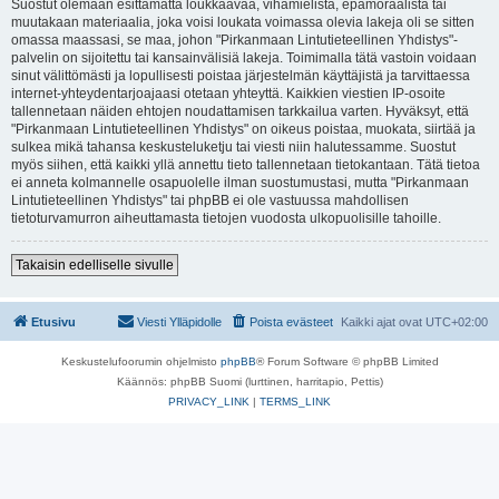
Suostut olemaan esittämättä loukkaavaa, vihamielistä, epämoraalista tai
muutakaan materiaalia, joka voisi loukata voimassa olevia lakeja oli se sitten
omassa maassasi, se maa, johon "Pirkanmaan Lintutieteellinen Yhdistys"-
palvelin on sijoitettu tai kansainvälisiä lakeja. Toimimalla tätä vastoin voidaan
sinut välittömästi ja lopullisesti poistaa järjestelmän käyttäjistä ja tarvittaessa
internet-yhteydentarjoajaasi otetaan yhteyttä. Kaikkien viestien IP-osoite
tallennetaan näiden ehtojen noudattamisen tarkkailua varten. Hyväksyt, että
"Pirkanmaan Lintutieteellinen Yhdistys" on oikeus poistaa, muokata, siirtää ja
sulkea mikä tahansa keskusteluketju tai viesti niin halutessamme. Suostut
myös siihen, että kaikki yllä annettu tieto tallennetaan tietokantaan. Tätä tietoa
ei anneta kolmannelle osapuolelle ilman suostumustasi, mutta "Pirkanmaan
Lintutieteellinen Yhdistys" tai phpBB ei ole vastuussa mahdollisen
tietoturvamurron aiheuttamasta tietojen vuodosta ulkopuolisille tahoille.
Takaisin edelliselle sivulle
Etusivu
Viesti Ylläpidolle
Poista evästeet
Kaikki ajat ovat
UTC+02:00
Keskustelufoorumin ohjelmisto
phpBB
® Forum Software © phpBB Limited
Käännös: phpBB Suomi (lurttinen, harritapio, Pettis)
PRIVACY_LINK
|
TERMS_LINK