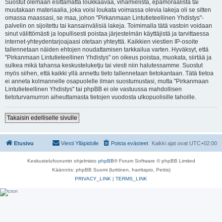
Suostut olemaan esittämättä loukkaavaa, vihamielistä, epämoraalista tai
muutakaan materiaalia, joka voisi loukata voimassa olevia lakeja oli se sitten
omassa maassasi, se maa, johon "Pirkanmaan Lintutieteellinen Yhdistys"-
palvelin on sijoitettu tai kansainvälisiä lakeja. Toimimalla tätä vastoin voidaan
sinut välittömästi ja lopullisesti poistaa järjestelmän käyttäjistä ja tarvittaessa
internet-yhteydentarjoajaasi otetaan yhteyttä. Kaikkien viestien IP-osoite
tallennetaan näiden ehtojen noudattamisen tarkkailua varten. Hyväksyt, että
"Pirkanmaan Lintutieteellinen Yhdistys" on oikeus poistaa, muokata, siirtää ja
sulkea mikä tahansa keskusteluketju tai viesti niin halutessamme. Suostut
myös siihen, että kaikki yllä annettu tieto tallennetaan tietokantaan. Tätä tietoa
ei anneta kolmannelle osapuolelle ilman suostumustasi, mutta "Pirkanmaan
Lintutieteellinen Yhdistys" tai phpBB ei ole vastuussa mahdollisen
tietoturvamurron aiheuttamasta tietojen vuodosta ulkopuolisille tahoille.
Takaisin edelliselle sivulle
Etusivu
Viesti Ylläpidolle
Poista evästeet
Kaikki ajat ovat
UTC+02:00
Keskustelufoorumin ohjelmisto
phpBB
® Forum Software © phpBB Limited
Käännös: phpBB Suomi (lurttinen, harritapio, Pettis)
PRIVACY_LINK
|
TERMS_LINK