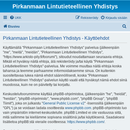
Pirkanmaan Lintutieteellinen Yhdistys
UKK
Rekisteröidy
Kirjaudu sisään
E
Etusivu
t
Pirkanmaan Lintutieteellinen Yhdistys - Käyttöehdot
s
i
Käyttämällä "Pirkanmaan Lintutieteellinen Yhdistys" palvelua (jälkeenpäin
"me", "meitä", "meidän", "Pirkanmaan Lintutieteellinen Yhdistys",
"https://www.arkisto-pily.fi/foorumi"), sitoudut noudattamaan seuraavia ehtoja.
Mikäli et hyväksy näitä ehtoja, älä rekisteröidy ja/tai käytä "Pirkanmaan
Lintutieteellinen Yhdistys"-palvelua. Me voimme muuttaa näitä ehtoja koska
tahansa ja teemme parhaamme informoidaksemme sinua. On kuitenkin
suositeltavaa lukea nämä ehdot säännöllisesti, koska "Pirkanmaan
Lintutieteellinen Yhdistys"-palvelun käyttö vaatii että hyväksyt nämä ehdot siinä
muodossa, kuin ne on päivitetty tai korjattu.
Keskustelufoorumimme käyttää phpBB-ohjelmistoa, (jälkeenpäin "he", "heidät",
"heidän", "phpBB-ohjelmisto", "www.phpbb.com", "phpBB Group", "phpBB
Tiimit"), joka on julkaistu "
General Public License v2
" -lisenssillä (jälkeenpäin
"GPL") ja se voidaan ladata osoitteesta
www.phpbb.com
. phpBB-ohjelmisto luo
vain ympäristön internet-keskustelulle. phpBB Limited ei ole vastuussa siitä,
mitä sallimme tai kiellämme sopivana sisältönä ja/tai käytöksenä. Saadaksesi
lisätietoa phpBB:stä vieraile osoitteessa:
https://www.phpbb.com/
.