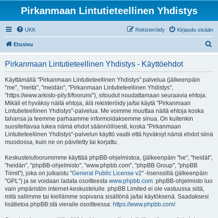
Pirkanmaan Lintutieteellinen Yhdistys
UKK
Rekisteröidy
Kirjaudu sisään
E
Etusivu
t
Pirkanmaan Lintutieteellinen Yhdistys - Käyttöehdot
s
i
Käyttämällä "Pirkanmaan Lintutieteellinen Yhdistys" palvelua (jälkeenpäin
"me", "meitä", "meidän", "Pirkanmaan Lintutieteellinen Yhdistys",
"https://www.arkisto-pily.fi/foorumi"), sitoudut noudattamaan seuraavia ehtoja.
Mikäli et hyväksy näitä ehtoja, älä rekisteröidy ja/tai käytä "Pirkanmaan
Lintutieteellinen Yhdistys"-palvelua. Me voimme muuttaa näitä ehtoja koska
tahansa ja teemme parhaamme informoidaksemme sinua. On kuitenkin
suositeltavaa lukea nämä ehdot säännöllisesti, koska "Pirkanmaan
Lintutieteellinen Yhdistys"-palvelun käyttö vaatii että hyväksyt nämä ehdot siinä
muodossa, kuin ne on päivitetty tai korjattu.
Keskustelufoorumimme käyttää phpBB-ohjelmistoa, (jälkeenpäin "he", "heidät",
"heidän", "phpBB-ohjelmisto", "www.phpbb.com", "phpBB Group", "phpBB
Tiimit"), joka on julkaistu "
General Public License v2
" -lisenssillä (jälkeenpäin
"GPL") ja se voidaan ladata osoitteesta
www.phpbb.com
. phpBB-ohjelmisto luo
vain ympäristön internet-keskustelulle. phpBB Limited ei ole vastuussa siitä,
mitä sallimme tai kiellämme sopivana sisältönä ja/tai käytöksenä. Saadaksesi
lisätietoa phpBB:stä vieraile osoitteessa:
https://www.phpbb.com/
.