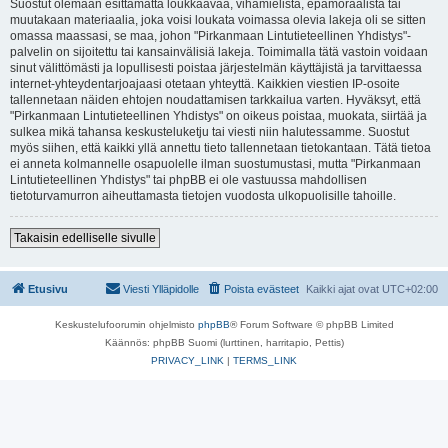
Suostut olemaan esittämättä loukkaavaa, vihamielistä, epämoraalista tai
muutakaan materiaalia, joka voisi loukata voimassa olevia lakeja oli se sitten
omassa maassasi, se maa, johon "Pirkanmaan Lintutieteellinen Yhdistys"-
palvelin on sijoitettu tai kansainvälisiä lakeja. Toimimalla tätä vastoin voidaan
sinut välittömästi ja lopullisesti poistaa järjestelmän käyttäjistä ja tarvittaessa
internet-yhteydentarjoajaasi otetaan yhteyttä. Kaikkien viestien IP-osoite
tallennetaan näiden ehtojen noudattamisen tarkkailua varten. Hyväksyt, että
"Pirkanmaan Lintutieteellinen Yhdistys" on oikeus poistaa, muokata, siirtää ja
sulkea mikä tahansa keskusteluketju tai viesti niin halutessamme. Suostut
myös siihen, että kaikki yllä annettu tieto tallennetaan tietokantaan. Tätä tietoa
ei anneta kolmannelle osapuolelle ilman suostumustasi, mutta "Pirkanmaan
Lintutieteellinen Yhdistys" tai phpBB ei ole vastuussa mahdollisen
tietoturvamurron aiheuttamasta tietojen vuodosta ulkopuolisille tahoille.
Takaisin edelliselle sivulle
Etusivu
Viesti Ylläpidolle
Poista evästeet
Kaikki ajat ovat
UTC+02:00
Keskustelufoorumin ohjelmisto
phpBB
® Forum Software © phpBB Limited
Käännös: phpBB Suomi (lurttinen, harritapio, Pettis)
PRIVACY_LINK
|
TERMS_LINK