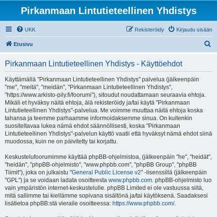
Pirkanmaan Lintutieteellinen Yhdistys
UKK
Rekisteröidy
Kirjaudu sisään
E
Etusivu
t
Pirkanmaan Lintutieteellinen Yhdistys - Käyttöehdot
s
i
Käyttämällä "Pirkanmaan Lintutieteellinen Yhdistys" palvelua (jälkeenpäin
"me", "meitä", "meidän", "Pirkanmaan Lintutieteellinen Yhdistys",
"https://www.arkisto-pily.fi/foorumi"), sitoudut noudattamaan seuraavia ehtoja.
Mikäli et hyväksy näitä ehtoja, älä rekisteröidy ja/tai käytä "Pirkanmaan
Lintutieteellinen Yhdistys"-palvelua. Me voimme muuttaa näitä ehtoja koska
tahansa ja teemme parhaamme informoidaksemme sinua. On kuitenkin
suositeltavaa lukea nämä ehdot säännöllisesti, koska "Pirkanmaan
Lintutieteellinen Yhdistys"-palvelun käyttö vaatii että hyväksyt nämä ehdot siinä
muodossa, kuin ne on päivitetty tai korjattu.
Keskustelufoorumimme käyttää phpBB-ohjelmistoa, (jälkeenpäin "he", "heidät",
"heidän", "phpBB-ohjelmisto", "www.phpbb.com", "phpBB Group", "phpBB
Tiimit"), joka on julkaistu "
General Public License v2
" -lisenssillä (jälkeenpäin
"GPL") ja se voidaan ladata osoitteesta
www.phpbb.com
. phpBB-ohjelmisto luo
vain ympäristön internet-keskustelulle. phpBB Limited ei ole vastuussa siitä,
mitä sallimme tai kiellämme sopivana sisältönä ja/tai käytöksenä. Saadaksesi
lisätietoa phpBB:stä vieraile osoitteessa:
https://www.phpbb.com/
.