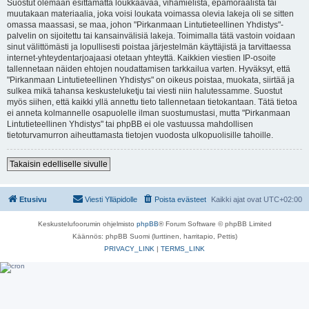
Suostut olemaan esittämättä loukkaavaa, vihamielistä, epämoraalista tai
muutakaan materiaalia, joka voisi loukata voimassa olevia lakeja oli se sitten
omassa maassasi, se maa, johon "Pirkanmaan Lintutieteellinen Yhdistys"-
palvelin on sijoitettu tai kansainvälisiä lakeja. Toimimalla tätä vastoin voidaan
sinut välittömästi ja lopullisesti poistaa järjestelmän käyttäjistä ja tarvittaessa
internet-yhteydentarjoajaasi otetaan yhteyttä. Kaikkien viestien IP-osoite
tallennetaan näiden ehtojen noudattamisen tarkkailua varten. Hyväksyt, että
"Pirkanmaan Lintutieteellinen Yhdistys" on oikeus poistaa, muokata, siirtää ja
sulkea mikä tahansa keskusteluketju tai viesti niin halutessamme. Suostut
myös siihen, että kaikki yllä annettu tieto tallennetaan tietokantaan. Tätä tietoa
ei anneta kolmannelle osapuolelle ilman suostumustasi, mutta "Pirkanmaan
Lintutieteellinen Yhdistys" tai phpBB ei ole vastuussa mahdollisen
tietoturvamurron aiheuttamasta tietojen vuodosta ulkopuolisille tahoille.
Takaisin edelliselle sivulle
Etusivu
Viesti Ylläpidolle
Poista evästeet
Kaikki ajat ovat
UTC+02:00
Keskustelufoorumin ohjelmisto
phpBB
® Forum Software © phpBB Limited
Käännös: phpBB Suomi (lurttinen, harritapio, Pettis)
PRIVACY_LINK
|
TERMS_LINK